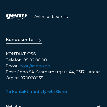
Avler for bedre
liv
Kundesenter
KONTAKT OSS
Telefon: 95 02 06 00
Epost:
post@geno.no
Post: Geno SA, Storhamargata 44, 2317 Hamar
Org.nr: 970028935
Ta kontakt med styret i Geno
Lenker
Nyheter