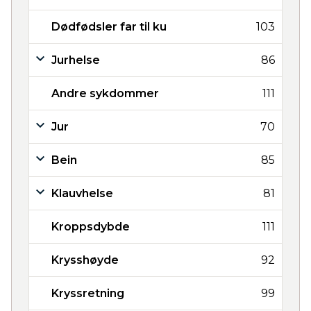
Dødfødsler far til ku
103
Jurhelse
86
Andre sykdommer
111
Jur
70
Bein
85
Klauvhelse
81
Kroppsdybde
111
Krysshøyde
92
Kryssretning
99