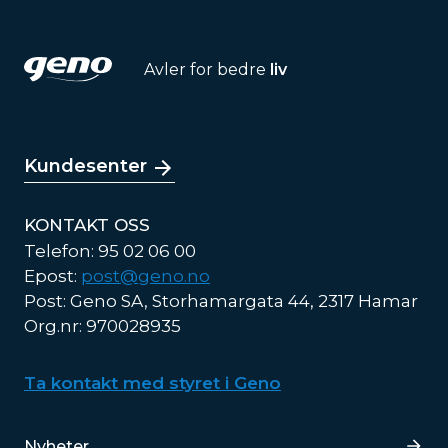
Avler for bedre
liv
Kundesenter
KONTAKT OSS
Telefon: 95 02 06 00
Epost:
post@geno.no
Post: Geno SA, Storhamargata 44, 2317 Hamar
Org.nr: 970028935
Ta kontakt med styret i Geno
Lenker
Nyheter