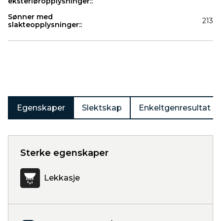
eksteriøropplysninger::
Sønner med
213
slakteopplysninger::
Produkter
Egenskaper
Slektskap
Enkeltgenresultat
Sterke egenskaper
Lekkasje