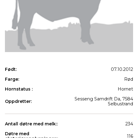
Født:
07.10.2012
Farge:
Rød
Hornstatus :
Hornet
Sesseng Samdrift Da, 7584
Oppdretter:
Selbustrand
Antall døtre med melk::
234
Døtre med
116