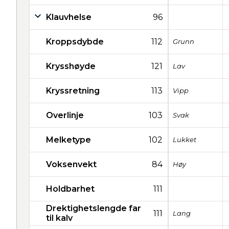
Klauvhelse
96
Kroppsdybde
112
Grunn
Krysshøyde
121
Lav
Kryssretning
113
Vipp
Overlinje
103
Svak
Melketype
102
Lukket
Voksenvekt
84
Høy
Holdbarhet
111
Drektighetslengde far
111
Lang
til kalv