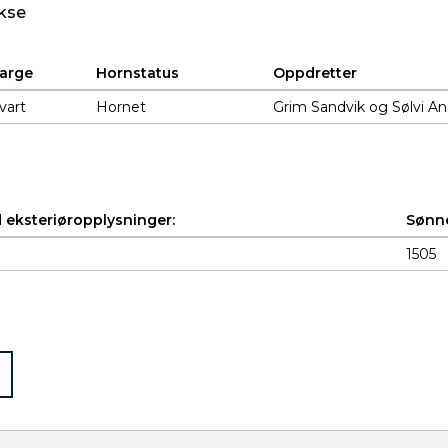
kse
arge
Hornstatus
Oppdretter
vart
Hornet
Grim Sandvik og Sølvi A
 eksteriøropplysninger:
Sønne
1505