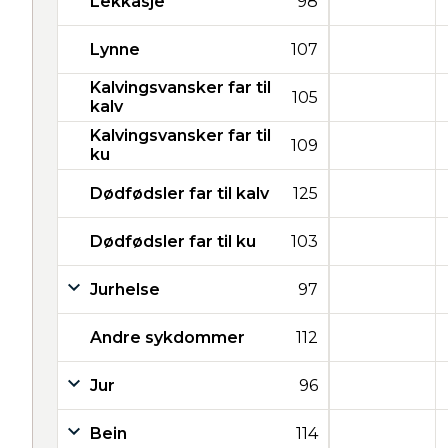
Lekkasje
98
Lynne
107
Kalvingsvansker far til
105
kalv
Kalvingsvansker far til
109
ku
Dødfødsler far til kalv
125
Dødfødsler far til ku
103
Jurhelse
97
Andre sykdommer
112
Jur
96
Bein
114