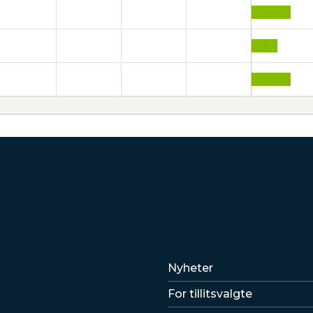
Lenker
Nyheter
For tillitsvalgte