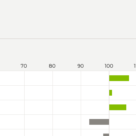
70
80
90
100