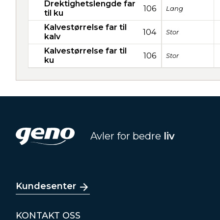
Drektighetslengde far
106
Lang
til ku
Kalvestørrelse far til
104
Stor
kalv
Kalvestørrelse far til
106
Stor
ku
Avler for bedre
liv
Kundesenter
KONTAKT OSS