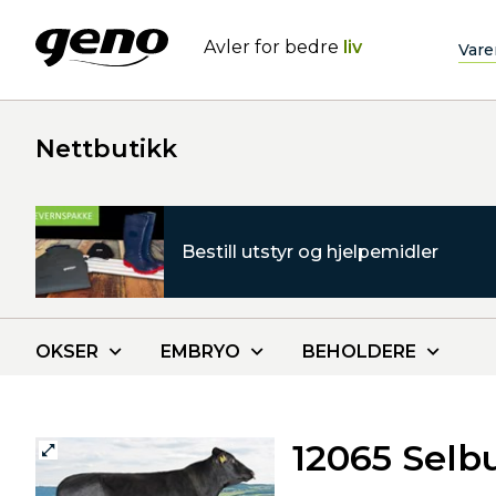
Avler for bedre
liv
Vare
Nettbutikk
Bestill utstyr og hjelpemidler
OKSER
EMBRYO
BEHOLDERE
12065 Selb