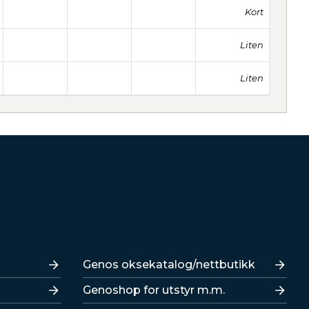
Kort
Liten
Liten
Lenker
Genos oksekatalog/nettbutikk
Genoshop for utstyr m.m.