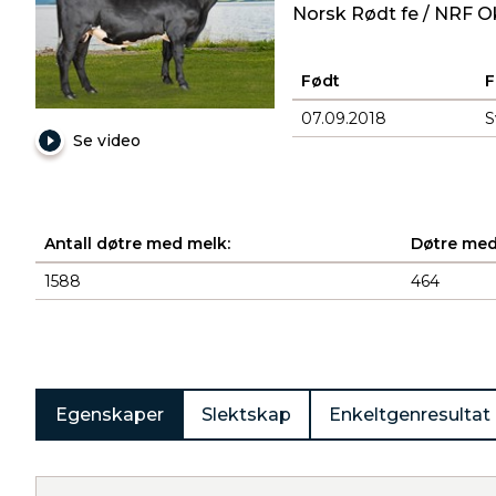
Norsk Rødt fe / NRF O
Født
F
07.09.2018
S
Se video
Antall døtre med melk:
Døtre med
1588
464
Produkter
Egenskaper
Slektskap
Enkeltgenresultat