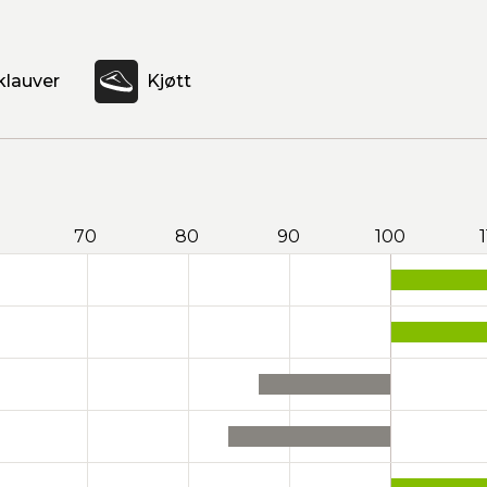
klauver
Kjøtt
70
80
90
100