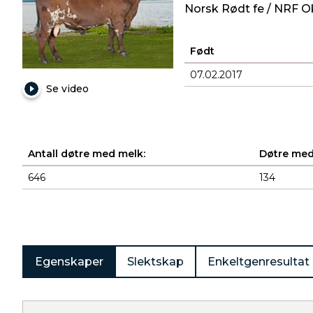
Norsk Rødt fe / NRF O
Født
07.02.2017
Se video
Antall døtre med melk:
Døtre med
646
134
Produkter
Egenskaper
Slektskap
Enkeltgenresultat