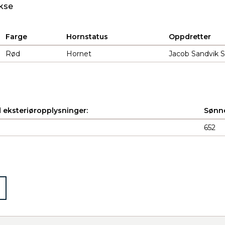
kse
Farge
Hornstatus
Oppdretter
Rød
Hornet
Jacob Sandvik S
 eksteriøropplysninger:
Sønne
652