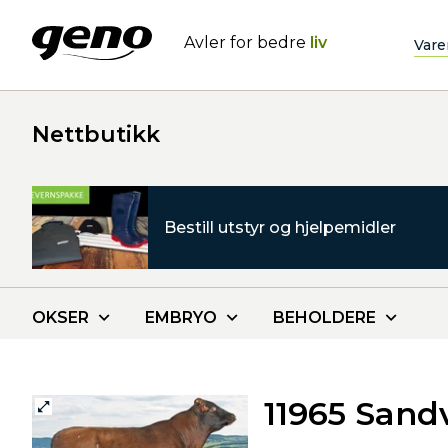
Avler for bedre
liv
Vare
Nettbutikk
Bestill utstyr og hjelpemidler
OKSER
EMBRYO
BEHOLDERE
11965 Sand