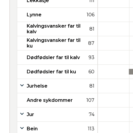
Lekkasje
111
Lynne
106
Kalvingsvansker far til
81
kalv
Kalvingsvansker far til
87
ku
Dødfødsler far til kalv
93
Dødfødsler far til ku
60
Jurhelse
81
Andre sykdommer
107
Jur
74
Bein
113