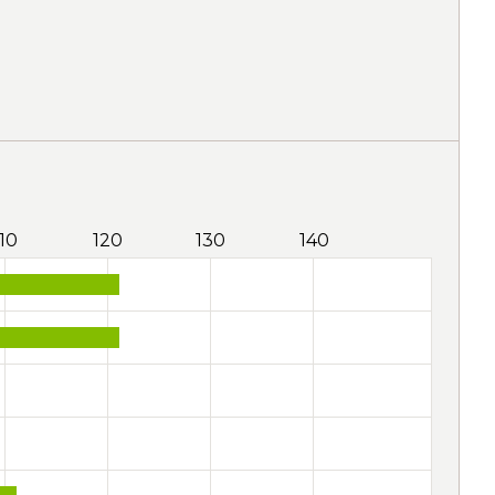
110
120
130
140