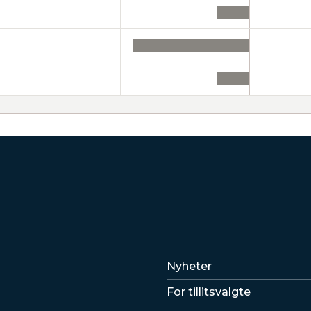
Lenker
Nyheter
For tillitsvalgte