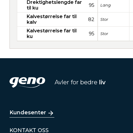
Drektighetslengde far
95
Lang
til ku
Kalvestørrelse far til
82
Stor
kalv
Kalvestørrelse far til
95
Stor
ku
Avler for bedre
liv
Kundesenter
KONTAKT OSS