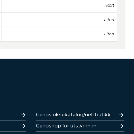
Kort
Liten
Liten
Lenker
Genos oksekatalog/nettbutikk
Genoshop for utstyr m.m.