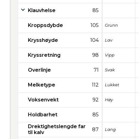
Klauvhelse
85
Kroppsdybde
105
Grunn
Krysshøyde
104
Lav
Kryssretning
98
Vipp
Overlinje
71
Svak
Melketype
112
Lukket
Voksenvekt
92
Høy
Holdbarhet
85
Drektighetslengde far
87
Lang
til kalv