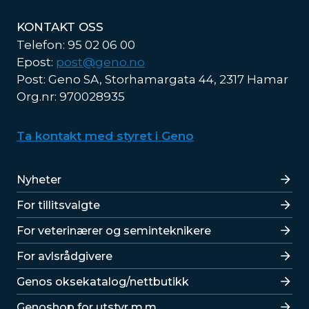
KONTAKT OSS
Telefon: 95 02 06 00
Epost:
post@geno.no
Post: Geno SA, Storhamargata 44, 2317 Hamar
Org.nr: 970028935
Ta kontakt med styret i Geno
Lenker
Nyheter
For tillitsvalgte
For veterinærer og seminteknikere
For avlsrådgivere
Lenker
Genos oksekatalog/nettbutikk
Genoshop for utstyr m.m.