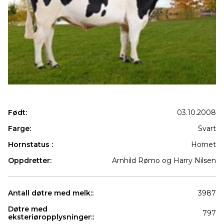
Født:
03.10.2008
Farge:
Svart
Hornstatus :
Hornet
Oppdretter:
Arnhild Rømo og Harry Nilsen
Antall døtre med melk::
3987
Døtre med
797
eksteriøropplysninger::