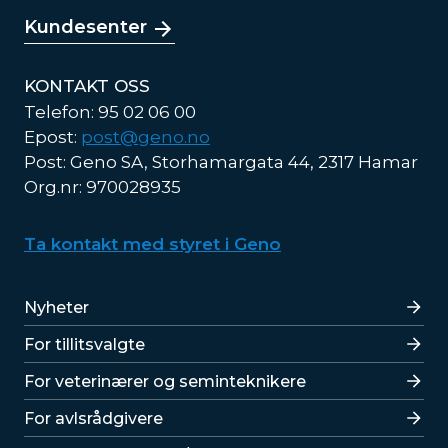
Kundesenter
KONTAKT OSS
Telefon: 95 02 06 00
Epost:
post@geno.no
Post: Geno SA, Storhamargata 44, 2317 Hamar
Org.nr: 970028935
Ta kontakt med styret i Geno
Lenker
Nyheter
For tillitsvalgte
For veterinærer og seminteknikere
For avlsrådgivere