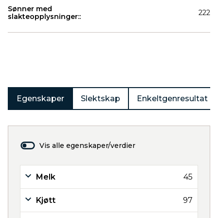
Sønner med
222
slakteopplysninger::
Produkter
Egenskaper
Slektskap
Enkeltgenresultat
Vis alle egenskaper/verdier
Melk
45
Kjøtt
97