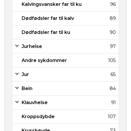
Kalvingsvansker far til ku
96
Dødfødsler far til kalv
89
Dødfødsler far til ku
90
Jurhelse
97
Andre sykdommer
105
Jur
65
Bein
84
Klauvhelse
91
Kroppsdybde
107
Krysshøyde
73