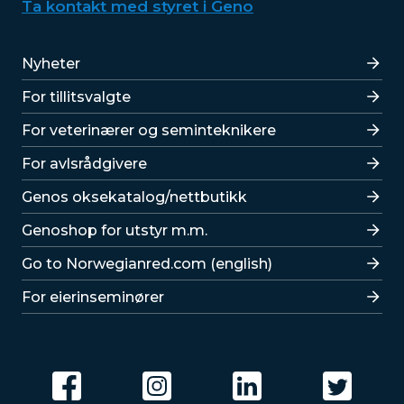
Ta kontakt med styret i Geno
Lenker
Nyheter
For tillitsvalgte
For veterinærer og seminteknikere
For avlsrådgivere
Lenker
Genos oksekatalog/nettbutikk
Genoshop for utstyr m.m.
Go to Norwegianred.com (english)
For eierinseminører