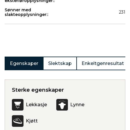
eksteriøropplysninger::
Sønner med
231
slakteopplysninger::
Produkter
Egenskaper
Slektskap
Enkeltgenresultat
Sterke egenskaper
Lekkasje
Lynne
Kjøtt