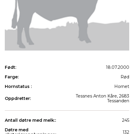
Født:
18.07.2000
Farge:
Rød
Hornstatus :
Hornet
Tessnes Anton Kåre, 2683
Oppdretter:
Tessanden
Antall døtre med melk::
245
Døtre med
132