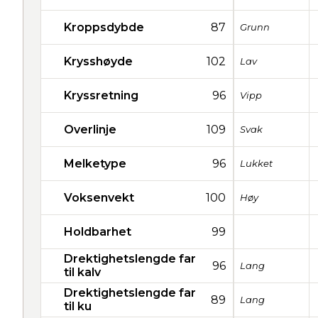
Kroppsdybde
87
Grunn
Krysshøyde
102
Lav
Kryssretning
96
Vipp
Overlinje
109
Svak
Melketype
96
Lukket
Voksenvekt
100
Høy
Holdbarhet
99
Drektighetslengde far
96
Lang
til kalv
Drektighetslengde far
89
Lang
til ku