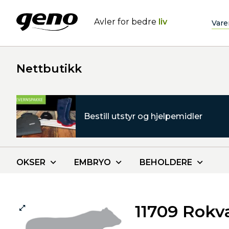
Avler for bedre
liv
Vare
Nettbutikk
Bestill utstyr og hjelpemidler
OKSER
EMBRYO
BEHOLDERE
11709 Rok