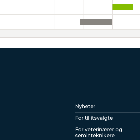
Lenker
Nyheter
For tillitsvalgte
For veterinærer og
seminteknikere