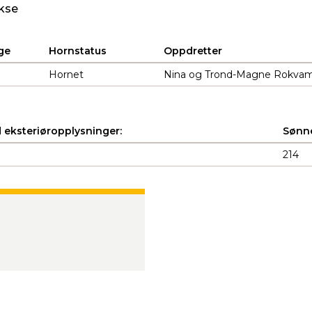
kse
ge
Hornstatus
Oppdretter
d
Hornet
Nina og Trond-Magne Rokvam,
 eksteriøropplysninger:
Sønne
214