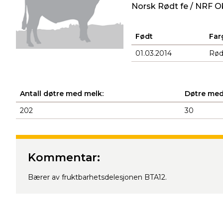
Norsk Rødt fe / NRF O
Født
Far
01.03.2014
Rø
Antall døtre med melk:
Døtre med
202
30
Produkter
Kommentar:
Bærer av fruktbarhetsdelesjonen BTA12.