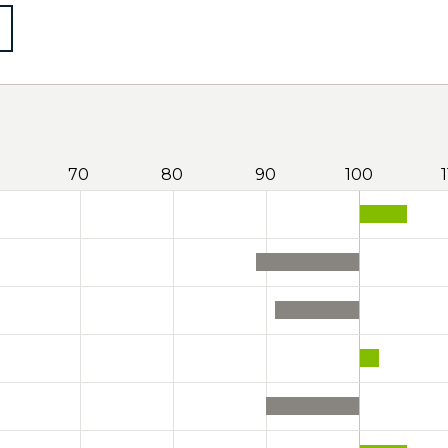
70
80
90
100