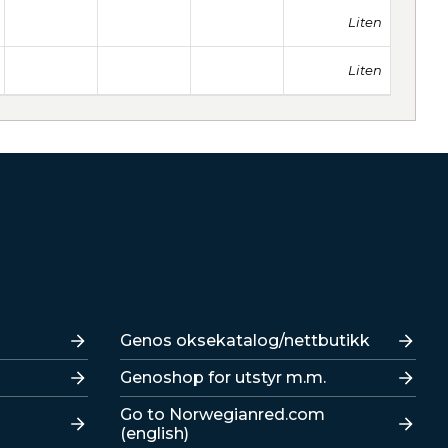
Liten
Liten
Lenker
Genos oksekatalog/nettbutikk
Genoshop for utstyr m.m.
Go to Norwegianred.com
(english)