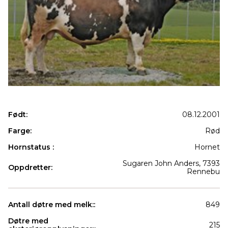
Født:
08.12.2001
Farge:
Rød
Hornstatus :
Hornet
Sugaren John Anders, 7393
Oppdretter:
Rennebu
Antall døtre med melk::
849
Døtre med
215