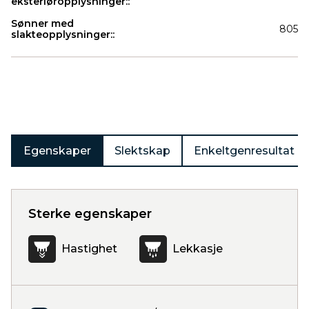
eksteriøropplysninger::
Sønner med
805
slakteopplysninger::
Produkter
Egenskaper
Slektskap
Enkeltgenresultat
Sterke egenskaper
Hastighet
Lekkasje