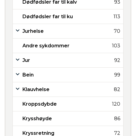
Dødfødsler far til kalv
93
Dødfødsler far til ku
113
Jurhelse
70
Andre sykdommer
103
Jur
92
Bein
99
Klauvhelse
82
Kroppsdybde
120
Krysshøyde
86
Kryssretning
72