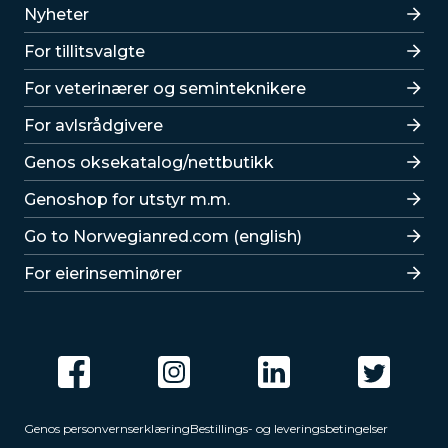
Lenker
Nyheter
For tillitsvalgte
For veterinærer og seminteknikere
For avlsrådgivere
Lenker
Genos oksekatalog/nettbutikk
Genoshop for utstyr m.m.
Go to Norwegianred.com (english)
For eierinseminører
Genos personvernserklæring
Bestillings- og leveringsbetingelser