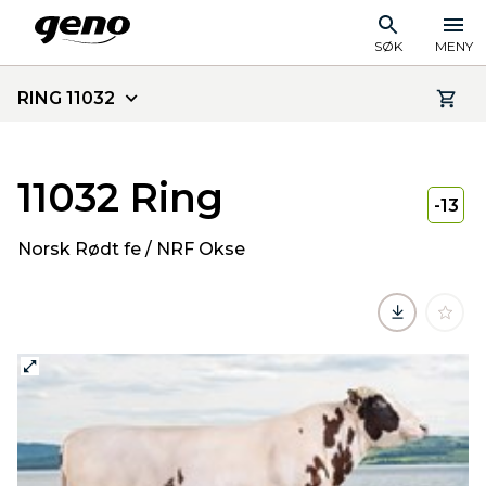
SØK
MENY
RING 11032
11032 Ring
-13
Norsk Rødt fe / NRF Okse