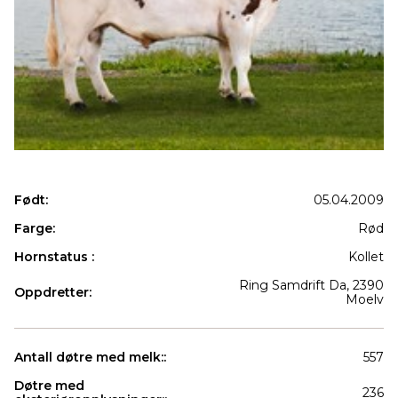
Født:
05.04.2009
Farge:
Rød
Hornstatus :
Kollet
Ring Samdrift Da, 2390
Oppdretter:
Moelv
Antall døtre med melk::
557
Døtre med
236