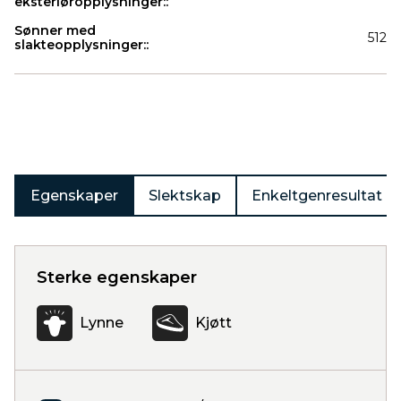
eksteriøropplysninger::
Sønner med
512
slakteopplysninger::
Produkter
Egenskaper
Slektskap
Enkeltgenresultat
Sterke egenskaper
Lynne
Kjøtt