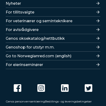
Lenker
Nyheter
For tillitsvalgte
For veterinærer og seminteknikere
For avlsrådgivere
Lenker
Genos oksekatalog/nettbutikk
Genoshop for utstyr m.m.
Go to Norwegianred.com (english)
For eierinseminører
Genos personvernserklæring
Bestillings- og leveringsbetingelser