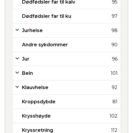
Dødfødsler far til kalv
95
Dødfødsler far til ku
97
Jurhelse
98
Andre sykdommer
90
Jur
96
Bein
101
Klauvhelse
92
Kroppsdybde
81
Krysshøyde
102
Kryssretning
112