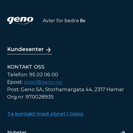
Avler for bedre
liv
Kundesenter
KONTAKT OSS
Telefon: 95 02 06 00
Epost:
post@geno.no
Post: Geno SA, Storhamargata 44, 2317 Hamar
Org.nr: 970028935
Ta kontakt med styret i Geno
Lenker
Nyheter