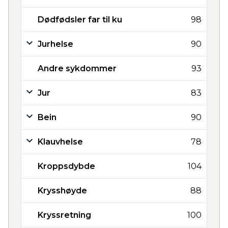
Dødfødsler far til ku
98
Jurhelse
90
Andre sykdommer
93
Jur
83
Bein
90
Klauvhelse
78
Kroppsdybde
104
Krysshøyde
88
Kryssretning
100