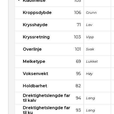
Klauvhelse
105
Kroppsdybde
106
Grunn
Krysshøyde
71
Lav
Kryssretning
103
Vipp
Overlinje
101
Svak
Melketype
69
Lukket
Voksenvekt
95
Høy
Holdbarhet
82
Drektighetslengde far
94
Lang
til kalv
Drektighetslengde far
93
Lang
til ku