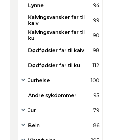
Lynne
94
Kalvingsvansker far til
99
kalv
Kalvingsvansker far til
90
ku
Dødfødsler far til kalv
98
Dødfødsler far til ku
112
Jurhelse
100
Andre sykdommer
95
Jur
79
Bein
86