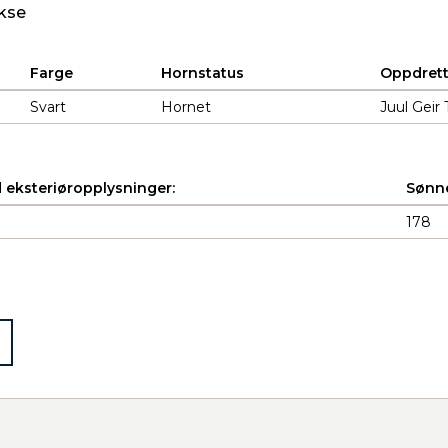
kse
Farge
Hornstatus
Oppdrett
Svart
Hornet
Juul Geir
 eksteriøropplysninger:
Sønne
178