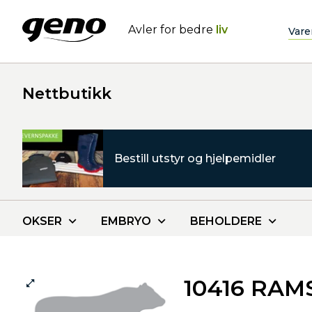
Avler for bedre
liv
Vare
Nettbutikk
Bestill utstyr og hjelpemidler
OKSER
EMBRYO
BEHOLDERE
10416 RAM