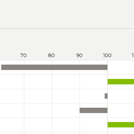
70
80
90
100