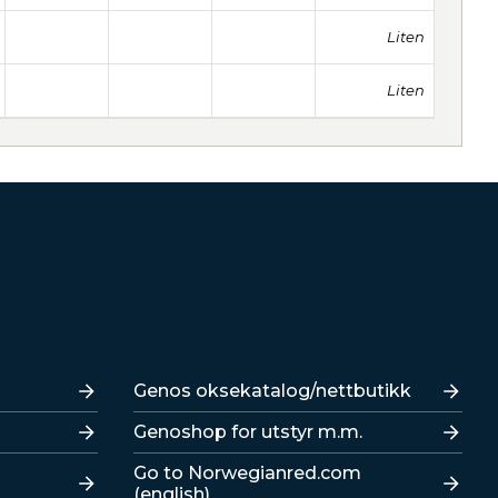
Liten
Liten
Lenker
Genos oksekatalog/nettbutikk
Genoshop for utstyr m.m.
Go to Norwegianred.com
(english)