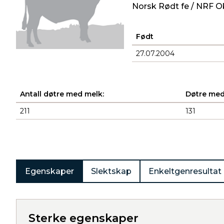
Norsk Rødt fe / NRF O
Født
27.07.2004
Antall døtre med melk:
Døtre med
211
131
Produkter
Egenskaper
Slektskap
Enkeltgenresultat
Sterke egenskaper