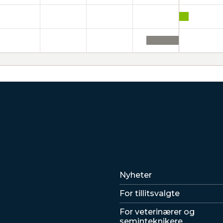
Lenker
Nyheter
For tillitsvalgte
For veterinærer og
seminteknikere