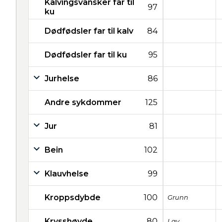
Kalvingsvansker far til
97
ku
Dødfødsler far til kalv
84
Dødfødsler far til ku
95
Jurhelse
86
Andre sykdommer
125
Jur
81
Bein
102
Klauvhelse
99
Kroppsdybde
100
Grunn
Krysshøyde
80
Lav