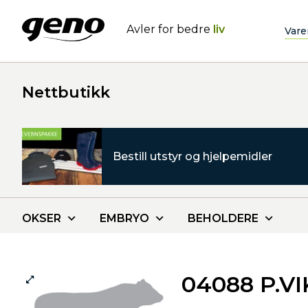
Avler for bedre
liv
Vare
Nettbutikk
Bestill utstyr og hjelpemidler
OKSER
EMBRYO
BEHOLDERE
04088 P.VI