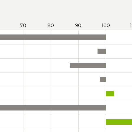
70
80
90
100