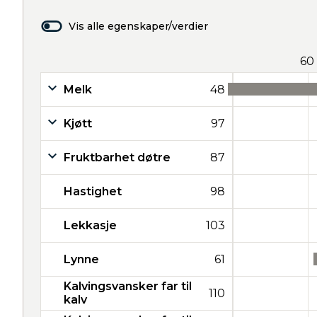
Vis alle egenskaper/verdier
60
Melk
48
Kjøtt
97
Fruktbarhet døtre
87
Hastighet
98
Lekkasje
103
Lynne
61
Kalvingsvansker far til
110
kalv