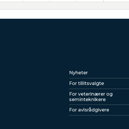
Lenker
Nyheter
For tillitsvalgte
For veterinærer og
seminteknikere
For avlsrådgivere