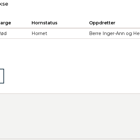
kse
Farge
Hornstatus
Oppdretter
Rød
Hornet
Berre Inger-Ann og He