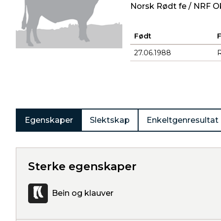
Norsk Rødt fe / NRF O
Født
27.06.1988
Produkter
Egenskaper
Slektskap
Enkeltgenresultat
Sterke egenskaper
Bein og klauver