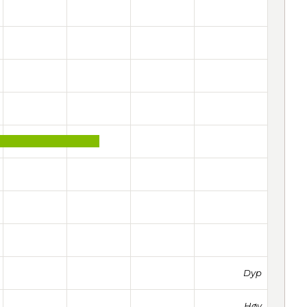
Dyp
Høy