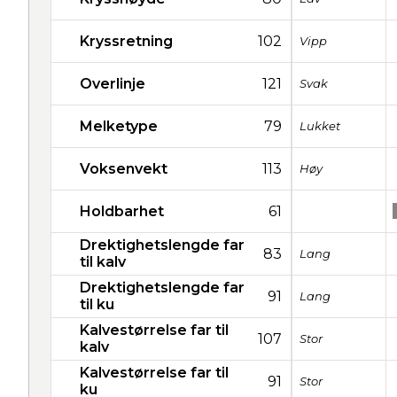
Kryssretning
102
Vipp
Overlinje
121
Svak
Melketype
79
Lukket
Voksenvekt
113
Høy
Holdbarhet
61
Drektighetslengde far
83
Lang
til kalv
Drektighetslengde far
91
Lang
til ku
Kalvestørrelse far til
107
Stor
kalv
Kalvestørrelse far til
91
Stor
ku