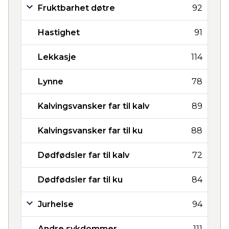
Fruktbarhet døtre
92
Hastighet
91
Lekkasje
114
Lynne
78
Kalvingsvansker far til kalv
89
Kalvingsvansker far til ku
88
Dødfødsler far til kalv
72
Dødfødsler far til ku
84
Jurhelse
94
Andre sykdommer
111