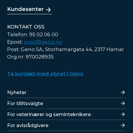
Kundesenter
KONTAKT OSS
Telefon: 95 02 06 00
Epost:
post@geno.no
Post: Geno SA, Storhamargata 44, 2317 Hamar
Org.nr: 970028935
Ta kontakt med styret i Geno
Lenker
Nyheter
For tillitsvalgte
For veterinærer og seminteknikere
For avlsrådgivere