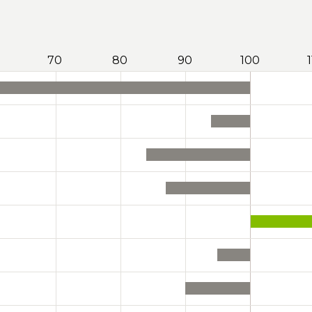
70
80
90
100