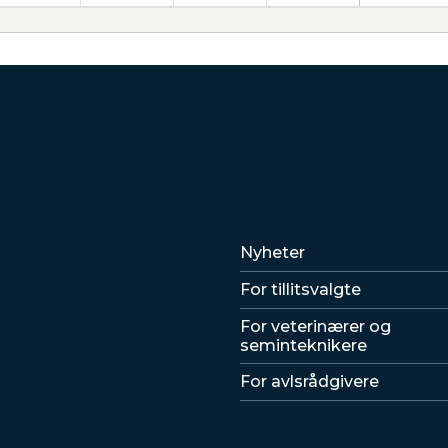
Lenker
Nyheter
For tillitsvalgte
For veterinærer og
seminteknikere
For avlsrådgivere