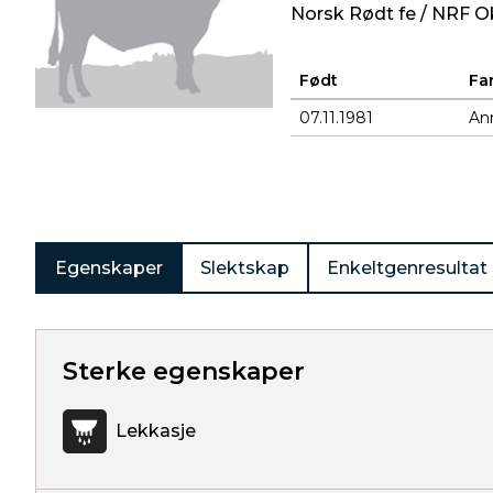
Norsk Rødt fe / NRF O
Født
Fa
07.11.1981
An
Produkter
Egenskaper
Slektskap
Enkeltgenresultat
Sterke egenskaper
Lekkasje