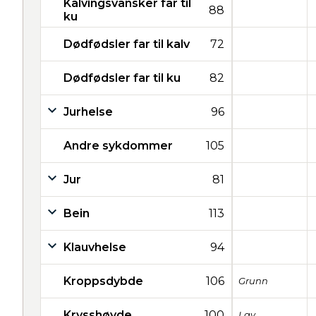
Kalvingsvansker far til
88
ku
Dødfødsler far til kalv
72
Dødfødsler far til ku
82
Jurhelse
96
Andre sykdommer
105
Jur
81
Bein
113
Klauvhelse
94
Kroppsdybde
106
Grunn
Krysshøyde
100
Lav