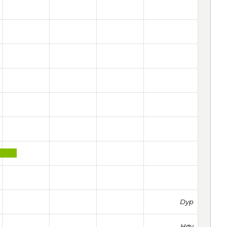
Dyp
Høy