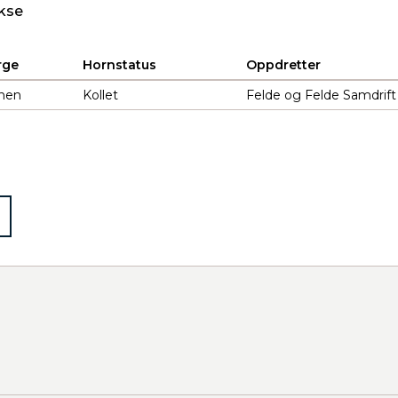
kse
rge
Hornstatus
Oppdretter
nen
Kollet
Felde og Felde Samdrift