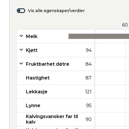
Vis alle egenskaper/verdier
60
Melk
39
Kjøtt
94
Fruktbarhet døtre
84
Hastighet
87
Lekkasje
121
Lynne
95
Kalvingsvansker far til
90
kalv