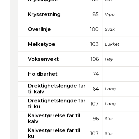
Kryssretning
85
Vipp
Overlinje
100
Svak
Melketype
103
Lukket
Voksenvekt
106
Høy
Holdbarhet
74
Drektighetslengde far
64
Lang
til kalv
Drektighetslengde far
107
Lang
til ku
Kalvestørrelse far til
96
Stor
kalv
Kalvestørrelse far til
107
Stor
ku