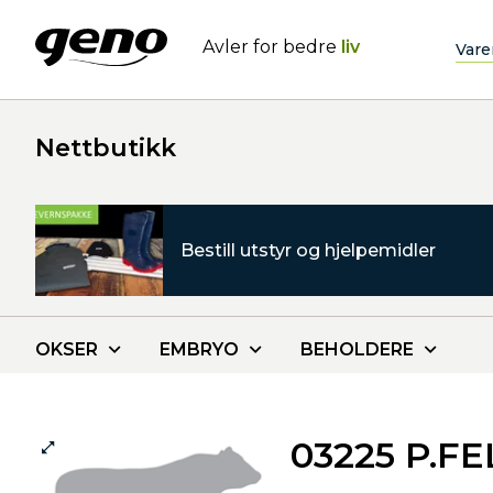
Avler for bedre
liv
Vare
Nettbutikk
Bestill utstyr og hjelpemidler
OKSER
EMBRYO
BEHOLDERE
03225 P.F