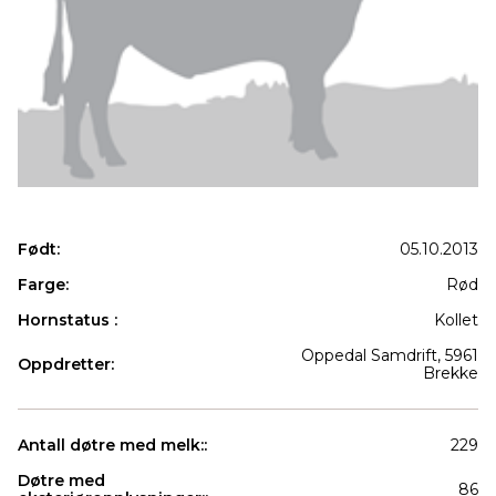
Født:
05.10.2013
Farge:
Rød
Hornstatus :
Kollet
Oppedal Samdrift, 5961
Oppdretter:
Brekke
Antall døtre med melk::
229
Døtre med
86