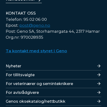
KONTAKT OSS
Telefon: 95 02 06 00
Epost:
post@geno.no
Post: Geno SA, Storhamargata 44, 2317 Hamar
Org.nr: 970028935
Ta kontakt med styret i Geno
Lenker
Nyheter
For tillitsvalgte
For veterinærer og seminteknikere
For avlsrådgivere
Lenker
Genos oksekatalog/nettbutikk