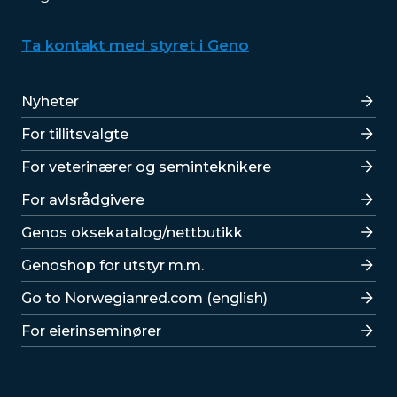
Ta kontakt med styret i Geno
Lenker
Nyheter
For tillitsvalgte
For veterinærer og seminteknikere
For avlsrådgivere
Lenker
Genos oksekatalog/nettbutikk
Genoshop for utstyr m.m.
Go to Norwegianred.com (english)
For eierinseminører