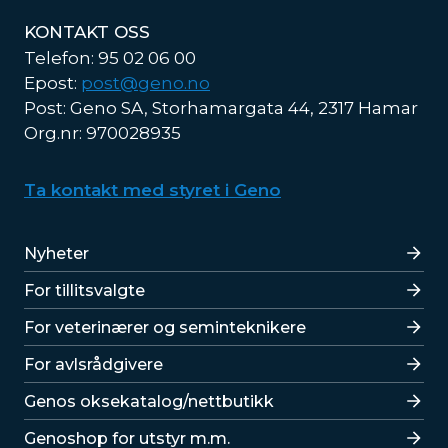
KONTAKT OSS
Telefon: 95 02 06 00
Epost:
post@geno.no
Post: Geno SA, Storhamargata 44, 2317 Hamar
Org.nr: 970028935
Ta kontakt med styret i Geno
Lenker
Nyheter
For tillitsvalgte
For veterinærer og seminteknikere
For avlsrådgivere
Lenker
Genos oksekatalog/nettbutikk
Genoshop for utstyr m.m.