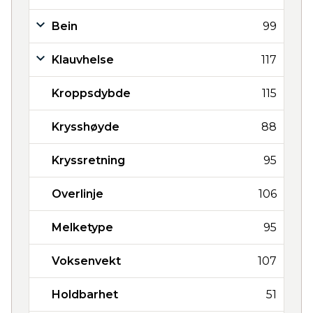
Bein
99
Klauvhelse
117
Kroppsdybde
115
Krysshøyde
88
Kryssretning
95
Overlinje
106
Melketype
95
Voksenvekt
107
Holdbarhet
51