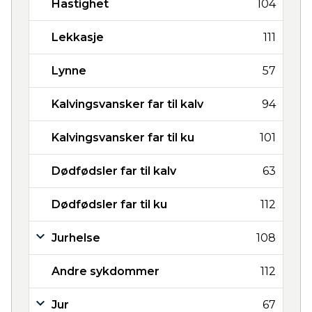
Hastighet
104
Lekkasje
111
Lynne
57
Kalvingsvansker far til kalv
94
Kalvingsvansker far til ku
101
Dødfødsler far til kalv
63
Dødfødsler far til ku
112
Jurhelse
108
Andre sykdommer
112
Jur
67