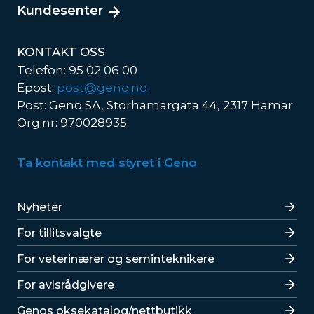
Kundesenter
KONTAKT OSS
Telefon: 95 02 06 00
Epost:
post@geno.no
Post: Geno SA, Storhamargata 44, 2317 Hamar
Org.nr: 970028935
Ta kontakt med styret i Geno
Lenker
Nyheter
For tillitsvalgte
For veterinærer og seminteknikere
For avlsrådgivere
Lenker
Genos oksekatalog/nettbutikk