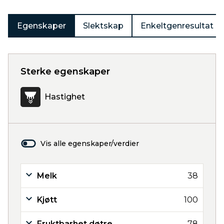
Egenskaper
Slektskap
Enkeltgenresultat
Sterke egenskaper
Hastighet
Vis alle egenskaper/verdier
Melk
38
Kjøtt
100
Fruktbarhet døtre
78