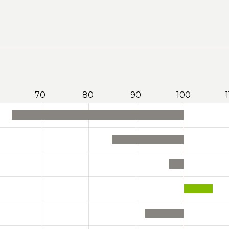
70
80
90
100