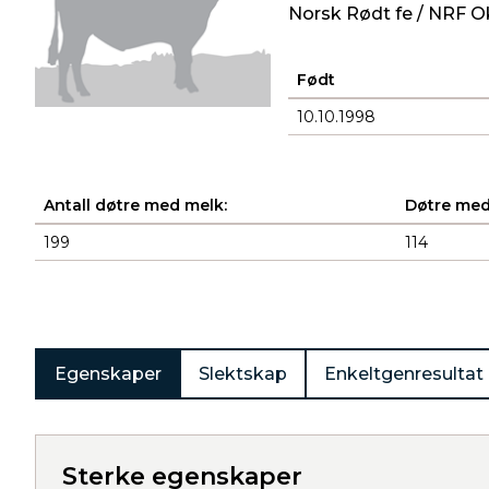
Norsk Rødt fe / NRF O
Født
10.10.1998
Antall døtre med melk:
Døtre med
199
114
Produkter
Egenskaper
Slektskap
Enkeltgenresultat
Sterke egenskaper