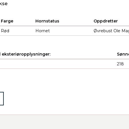
kse
Farge
Hornstatus
Oppdretter
Rød
Hornet
Øvrebust Ole Mag
 eksteriøropplysninger:
Sønne
218