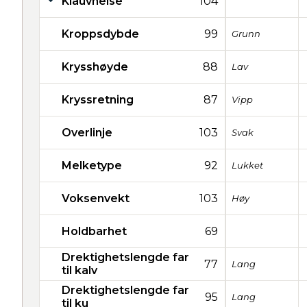
Klauvhelse
104
Kroppsdybde
99
Grunn
Krysshøyde
88
Lav
Kryssretning
87
Vipp
Overlinje
103
Svak
Melketype
92
Lukket
Voksenvekt
103
Høy
Holdbarhet
69
Drektighetslengde far
77
Lang
til kalv
Drektighetslengde far
95
Lang
til ku