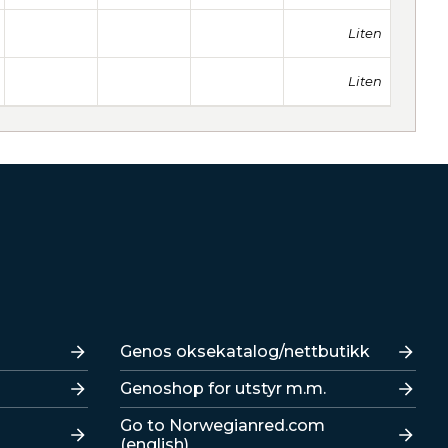
Liten
Liten
Lenker
Genos oksekatalog/nettbutikk
Genoshop for utstyr m.m.
Go to Norwegianred.com
(english)