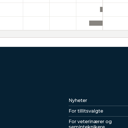
Lenker
Nyheter
For tillitsvalgte
For veterinærer og
seminteknikere