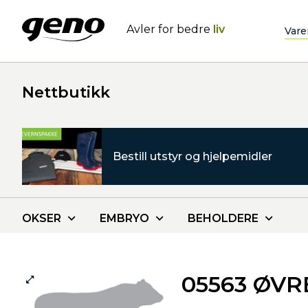
Avler for bedre
liv
Vare
Nettbutikk
Bestill utstyr og hjelpemidler
OKSER
EMBRYO
BEHOLDERE
05563 ØV