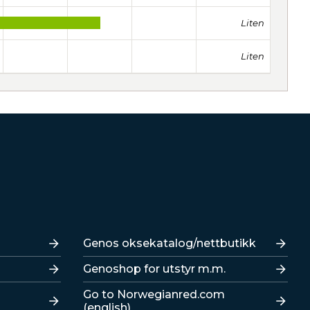
Liten
Liten
Lenker
Genos oksekatalog/nettbutikk
Genoshop for utstyr m.m.
Go to Norwegianred.com
(english)