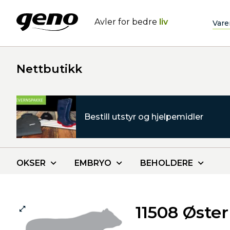
Avler for bedre
liv
Vare
Nettbutikk
Bestill utstyr og hjelpemidler
OKSER
EMBRYO
BEHOLDERE
11508 Øste