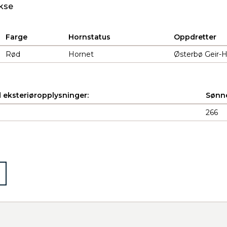
kse
Farge
Hornstatus
Oppdretter
Rød
Hornet
Østerbø Geir-H
 eksteriøropplysninger:
Sønne
266