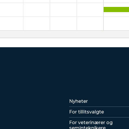
Lenker
Nyheter
For tillitsvalgte
For veterinærer og
seminteknikere