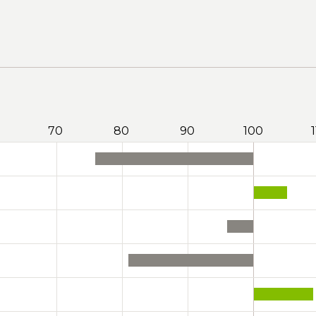
70
80
90
100