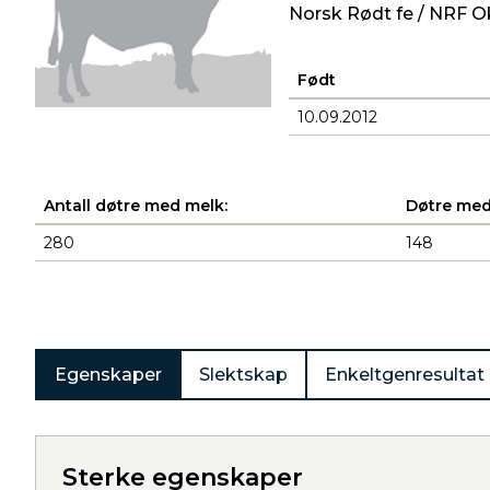
Norsk Rødt fe / NRF O
Født
10.09.2012
Antall døtre med melk:
Døtre med
280
148
Produkter
Egenskaper
Slektskap
Enkeltgenresultat
Sterke egenskaper