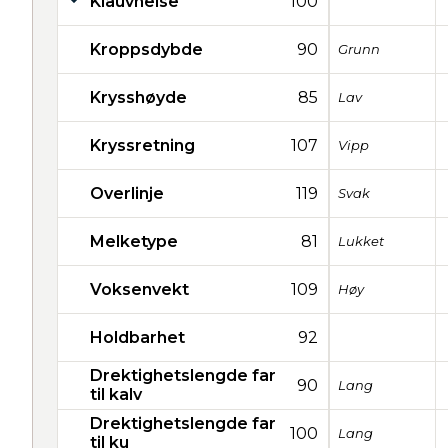
Klauvhelse
100
Kroppsdybde
90
Grunn
Krysshøyde
85
Lav
Kryssretning
107
Vipp
Overlinje
119
Svak
Melketype
81
Lukket
Voksenvekt
109
Høy
Holdbarhet
92
Drektighetslengde far
90
Lang
til kalv
Drektighetslengde far
100
Lang
til ku