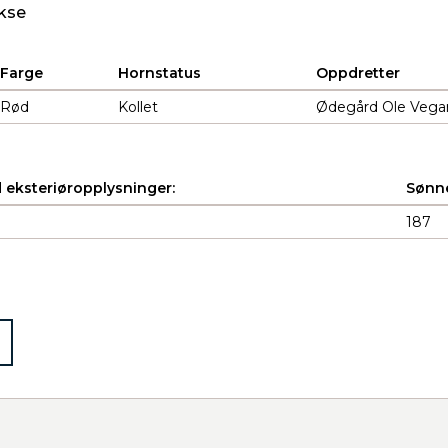
kse
Farge
Hornstatus
Oppdretter
Rød
Kollet
Ødegård Ole Vegar
 eksteriøropplysninger:
Sønne
187