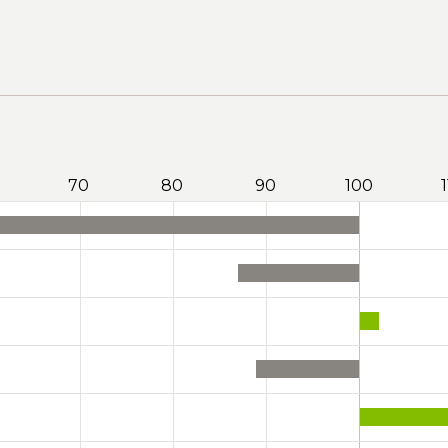
70
80
90
100