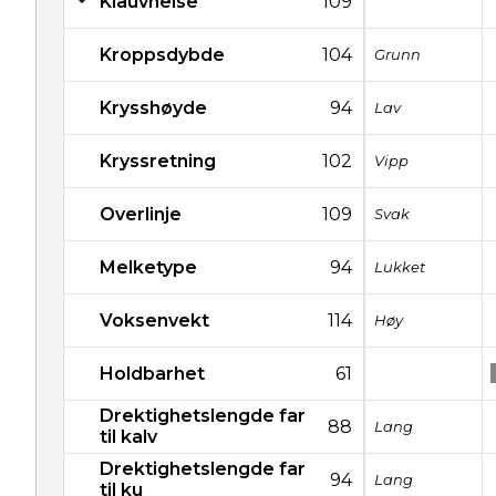
Klauvhelse
109
Kroppsdybde
104
Grunn
Krysshøyde
94
Lav
Kryssretning
102
Vipp
Overlinje
109
Svak
Melketype
94
Lukket
Voksenvekt
114
Høy
Holdbarhet
61
Drektighetslengde far
88
Lang
til kalv
Drektighetslengde far
94
Lang
til ku