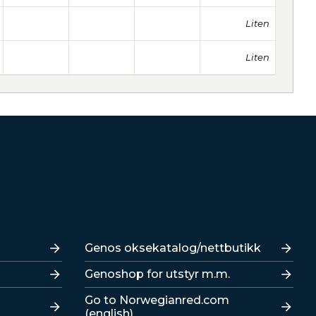
Liten
Liten
Lenker
Genos oksekatalog/nettbutikk
Genoshop for utstyr m.m.
Go to Norwegianred.com
(english)