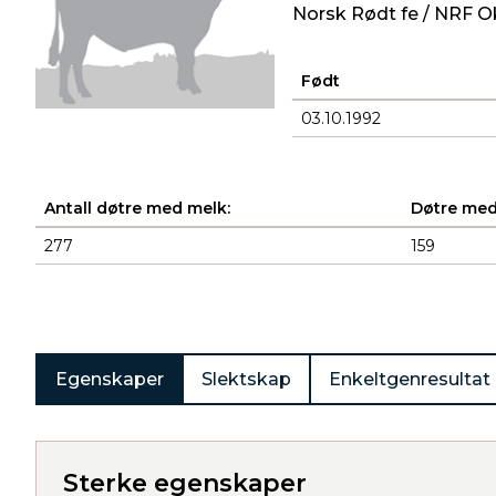
Norsk Rødt fe / NRF O
Født
03.10.1992
Antall døtre med melk:
Døtre med
277
159
Produkter
Egenskaper
Slektskap
Enkeltgenresultat
Sterke egenskaper