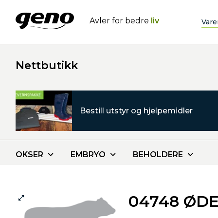
Avler for bedre
liv
Vare
Nettbutikk
Bestill utstyr og hjelpemidler
OKSER
EMBRYO
BEHOLDERE
04748 ØD