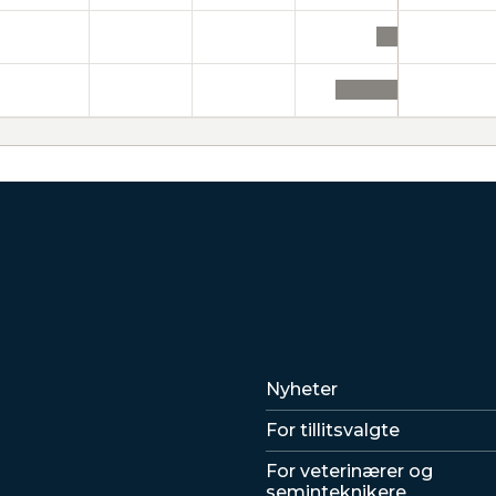
Lenker
Nyheter
For tillitsvalgte
For veterinærer og
seminteknikere