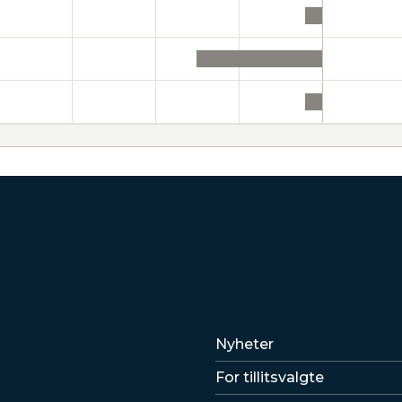
Lenker
Nyheter
For tillitsvalgte