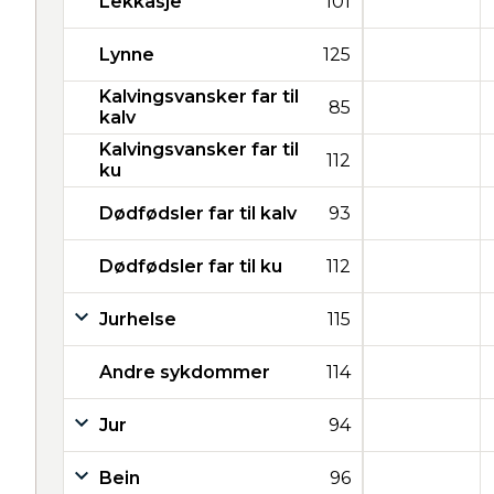
Lekkasje
101
Lynne
125
Kalvingsvansker far til
85
kalv
Kalvingsvansker far til
112
ku
Dødfødsler far til kalv
93
Dødfødsler far til ku
112
Jurhelse
115
Andre sykdommer
114
Jur
94
Bein
96