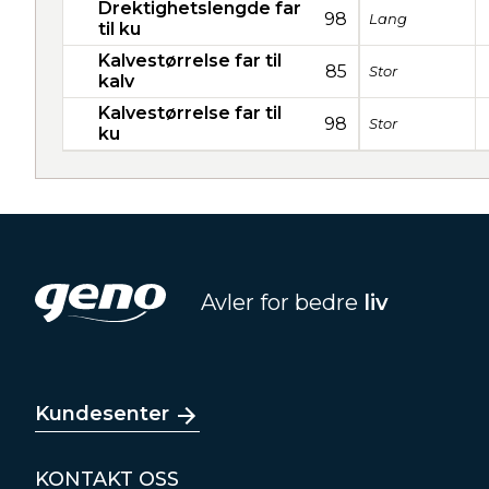
Drektighetslengde far
98
Lang
til ku
Kalvestørrelse far til
85
Stor
kalv
Kalvestørrelse far til
98
Stor
ku
Avler for bedre
liv
Kundesenter
KONTAKT OSS