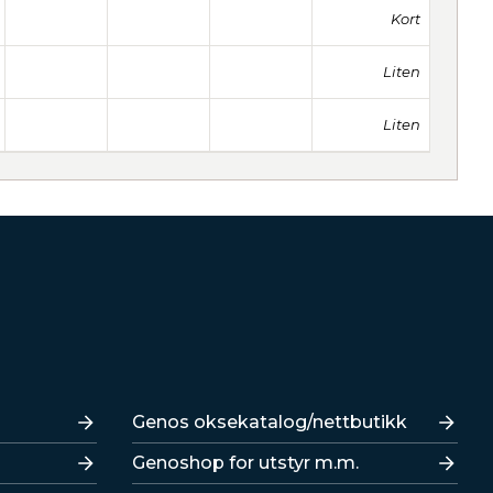
Kort
Liten
Liten
Lenker
Genos oksekatalog/nettbutikk
Genoshop for utstyr m.m.