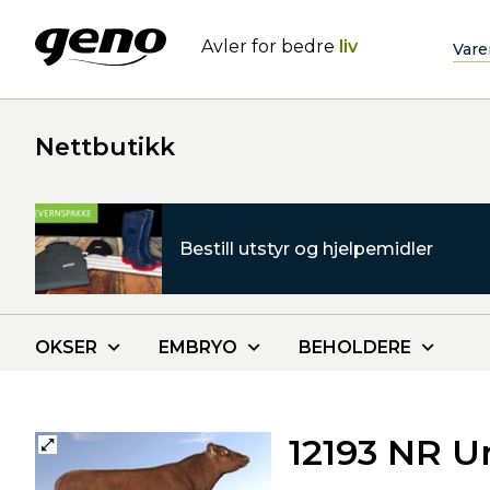
Avler for bedre
liv
Vare
Nettbutikk
Bestill utstyr og hjelpemidler
OKSER
EMBRYO
BEHOLDERE
12193 NR U