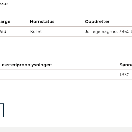
kse
Farge
Hornstatus
Oppdretter
Rød
Kollet
Jo Terje Sagmo, 7860
 eksteriøropplysninger:
Sønne
1830