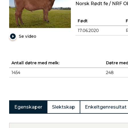
Norsk Rødt fe / NRF O
Født
17.06.2020
Se video
Antall døtre med melk:
Døtre med
1454
248
Produkter
Egenskaper
Slektskap
Enkeltgenresultat