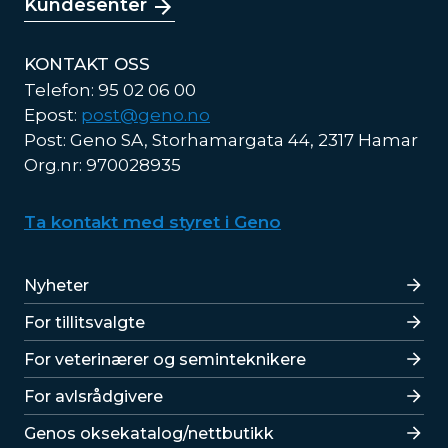
Kundesenter
KONTAKT OSS
Telefon: 95 02 06 00
Epost:
post@geno.no
Post: Geno SA, Storhamargata 44, 2317 Hamar
Org.nr: 970028935
Ta kontakt med styret i Geno
Lenker
Nyheter
For tillitsvalgte
For veterinærer og seminteknikere
For avlsrådgivere
Lenker
Genos oksekatalog/nettbutikk