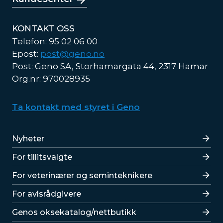
KONTAKT OSS
Telefon: 95 02 06 00
Epost:
post@geno.no
Post: Geno SA, Storhamargata 44, 2317 Hamar
Org.nr: 970028935
Ta kontakt med styret i Geno
Lenker
Nyheter
For tillitsvalgte
For veterinærer og seminteknikere
For avlsrådgivere
Lenker
Genos oksekatalog/nettbutikk