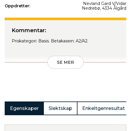
Nevland Gard V/Vidar
Oppdretter:
Nedrebø, 4334 Ålgård
Produkter
Kommentar:
Priskategori: Basis. Betakasein: A2/A2.
SE MER
Egenskaper
Slektskap
Enkeltgenresultat