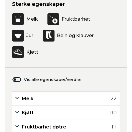
Sterke egenskaper
Melk
Fruktbarhet
Jur
Bein og klauver
Kjøtt
Vis alle egenskaper/verdier
Melk
122
Kjøtt
110
Fruktbarhet døtre
111