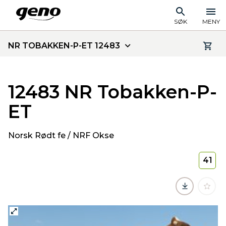
SØK
MENY
NR TOBAKKEN-P-ET 12483
12483 NR Tobakken-P-
ET
Norsk Rødt fe / NRF Okse
41