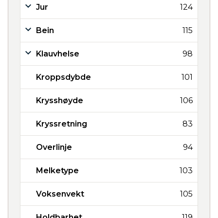
Jur
124
Bein
115
Klauvhelse
98
Kroppsdybde
101
Krysshøyde
106
Kryssretning
83
Overlinje
94
Melketype
103
Voksenvekt
105
Holdbarhet
119