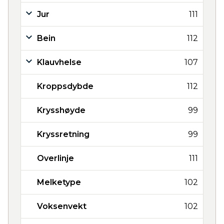
Jur
111
Bein
112
Klauvhelse
107
Kroppsdybde
112
Krysshøyde
99
Kryssretning
99
Overlinje
111
Melketype
102
Voksenvekt
102