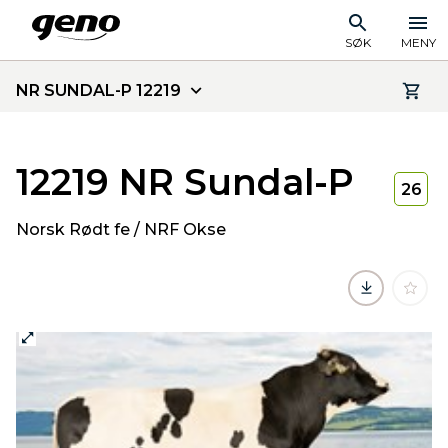
SØK
MENY
NR SUNDAL-P 12219
12219 NR Sundal-P
26
Norsk Rødt fe / NRF Okse