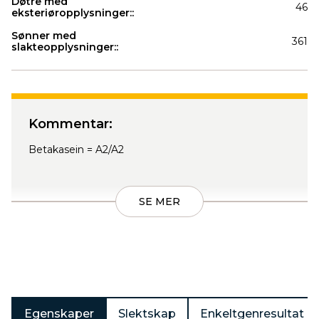
Døtre med
46
eksteriøropplysninger::
Sønner med
361
slakteopplysninger::
Produkter
Kommentar:
Betakasein = A2/A2
SE MER
Egenskaper
Slektskap
Enkeltgenresultat