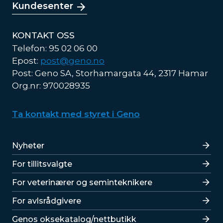
Kundesenter
KONTAKT OSS
Telefon: 95 02 06 00
Epost:
post@geno.no
Post: Geno SA, Storhamargata 44, 2317 Hamar
Org.nr: 970028935
Ta kontakt med styret i Geno
Lenker
Nyheter
For tillitsvalgte
For veterinærer og seminteknikere
For avlsrådgivere
Lenker
Genos oksekatalog/nettbutikk