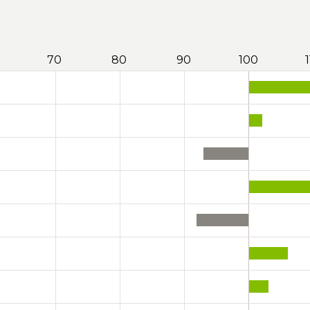
70
80
90
100