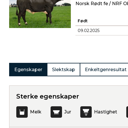
Norsk Rødt fe / NRF O
Født
09.02.2025
Produkter
Egenskaper
Slektskap
Enkeltgenresultat
Sterke egenskaper
Melk
Jur
Hastighet