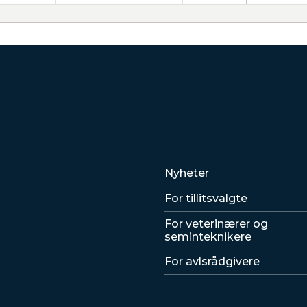
Lenker
Nyheter
For tillitsvalgte
For veterinærer og
seminteknikere
For avlsrådgivere