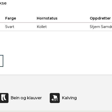
kse
Farge
Hornstatus
Oppdretter
Svart
Kollet
Stjern Samdr
Bein og klauver
Kalving