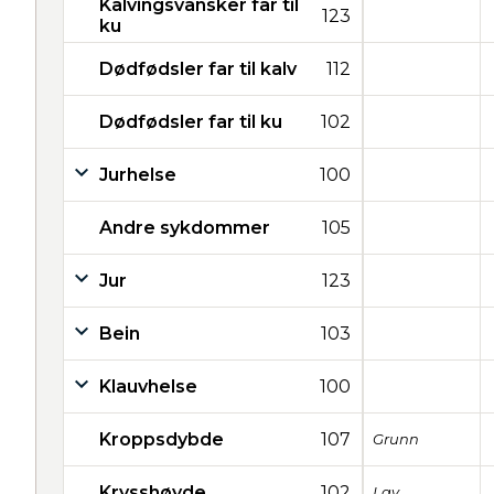
Kalvingsvansker far til
123
ku
Dødfødsler far til kalv
112
Dødfødsler far til ku
102
Jurhelse
100
Andre sykdommer
105
Jur
123
Bein
103
Klauvhelse
100
Kroppsdybde
107
Grunn
Krysshøyde
102
Lav