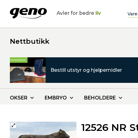
Avler for bedre
liv
Vare
Nettbutikk
Bestill utstyr og hjelpemidler
OKSER
EMBRYO
BEHOLDERE
12526 NR S