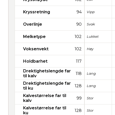
Kryssretning
94
Vipp
Overlinje
90
Svak
Melketype
102
Lukket
Voksenvekt
102
Høy
Holdbarhet
117
Drektighetslengde far
118
Lang
til kalv
Drektighetslengde far
128
Lang
til ku
Kalvestørrelse far til
99
Stor
kalv
Kalvestørrelse far til
128
Stor
ku