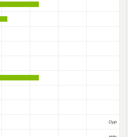
Dyp
Høy