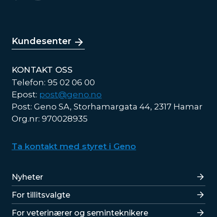
Kundesenter
KONTAKT OSS
Telefon: 95 02 06 00
Epost:
post@geno.no
Post: Geno SA, Storhamargata 44, 2317 Hamar
Org.nr: 970028935
Ta kontakt med styret i Geno
Lenker
Nyheter
For tillitsvalgte
For veterinærer og seminteknikere