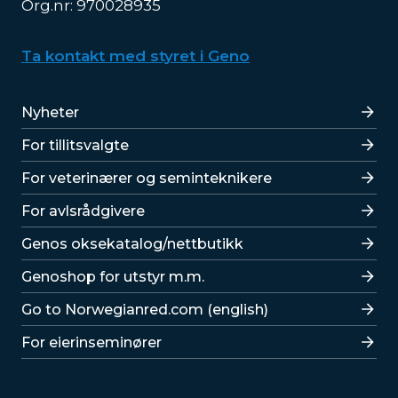
Org.nr: 970028935
Ta kontakt med styret i Geno
Lenker
Nyheter
For tillitsvalgte
For veterinærer og seminteknikere
For avlsrådgivere
Lenker
Genos oksekatalog/nettbutikk
Genoshop for utstyr m.m.
Go to Norwegianred.com (english)
For eierinseminører