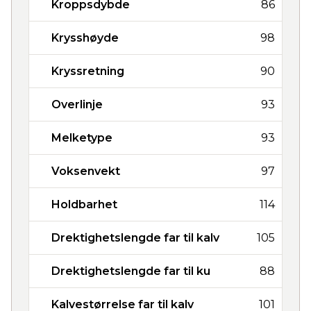
Kroppsdybde
86
Krysshøyde
98
Kryssretning
90
Overlinje
93
Melketype
93
Voksenvekt
97
Holdbarhet
114
Drektighetslengde far til kalv
105
Drektighetslengde far til ku
88
Kalvestørrelse far til kalv
101