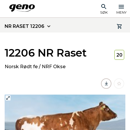
SØK
MENY
NR RASET 12206
12206 NR Raset
20
Norsk Rødt fe / NRF Okse