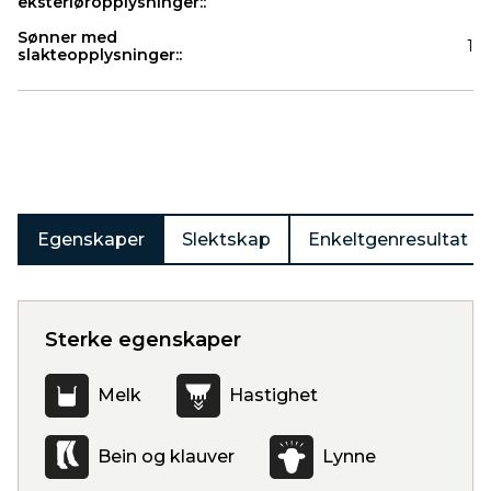
eksteriøropplysninger::
Sønner med
1
slakteopplysninger::
Produkter
Egenskaper
Slektskap
Enkeltgenresultat
Sterke egenskaper
Melk
Hastighet
Bein og klauver
Lynne