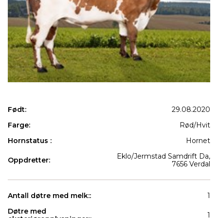
Født:
29.08.2020
Farge:
Rød/Hvit
Hornstatus :
Hornet
Eklo/Jermstad Samdrift Da,
Oppdretter:
7656 Verdal
Antall døtre med melk::
1
Døtre med
1