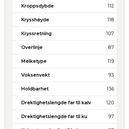
Kroppsdybde
112
Krysshøyde
118
Kryssretning
107
Overlinje
87
Melketype
119
Voksenvekt
93
Holdbarhet
136
Drektighetslengde far til kalv
120
Drektighetslengde far til ku
97