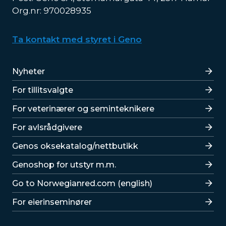
Org.nr: 970028935
Ta kontakt med styret i Geno
Lenker
Nyheter
For tillitsvalgte
For veterinærer og seminteknikere
For avlsrådgivere
Lenker
Genos oksekatalog/nettbutikk
Genoshop for utstyr m.m.
Go to Norwegianred.com (english)
For eierinseminører