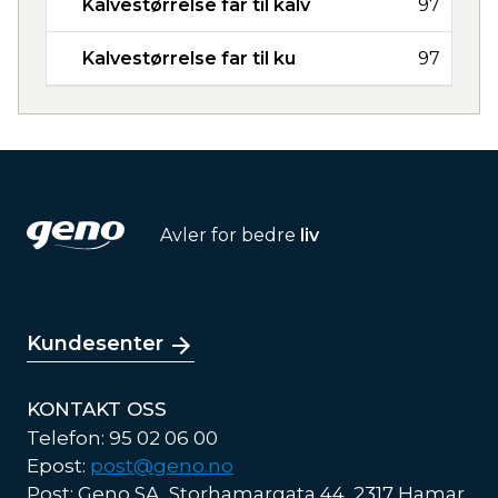
Kalvestørrelse far til kalv
97
Kalvestørrelse far til ku
97
Avler for bedre
liv
Kundesenter
KONTAKT OSS
Telefon: 95 02 06 00
Epost:
post@geno.no
Post: Geno SA, Storhamargata 44, 2317 Hamar