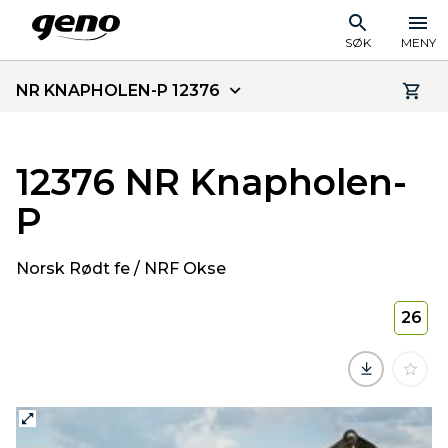
SØK
MENY
NR KNAPHOLEN-P 12376
12376 NR Knapholen-
P
Norsk Rødt fe / NRF Okse
26