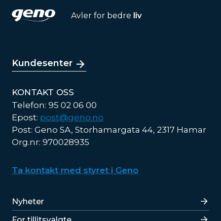
Avler for bedre
liv
Kundesenter
KONTAKT OSS
Telefon: 95 02 06 00
Epost:
post@geno.no
Post: Geno SA, Storhamargata 44, 2317 Hamar
Org.nr: 970028935
Ta kontakt med styret i Geno
Lenker
Nyheter
For tillitsvalgte