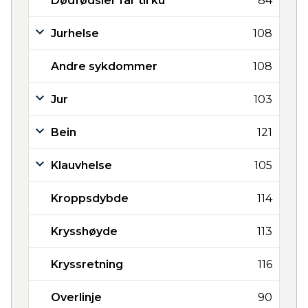
Dødfødsler far til ku
84
Jurhelse
108
Andre sykdommer
108
Jur
103
Bein
121
Klauvhelse
105
Kroppsdybde
114
Krysshøyde
113
Kryssretning
116
Overlinje
90