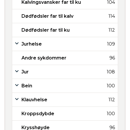
Kalvingsvansker far til ku
104
Dødfødsler far til kalv
114
Dødfødsler far til ku
112
Jurhelse
109
Andre sykdommer
96
Jur
108
Bein
100
Klauvhelse
112
Kroppsdybde
100
Krysshøyde
96