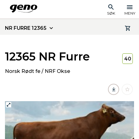
SØK
MENY
NR FURRE 12365
12365 NR Furre
40
Norsk Rødt fe / NRF Okse