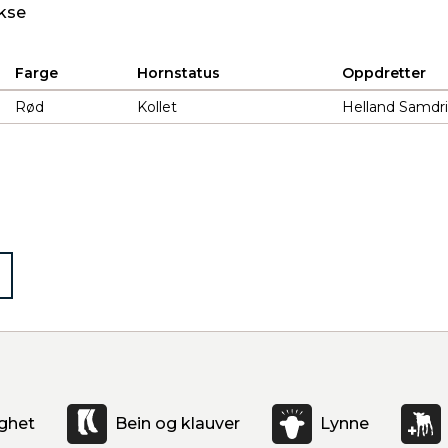
kse
Farge
Hornstatus
Oppdretter
Rød
Kollet
Helland Samdri
ghet
Bein og klauver
Lynne