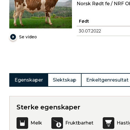
Norsk Rødt fe / NRF O
Født
30.07.2022
Se video
Produkter
Egenskaper
Slektskap
Enkeltgenresultat
Sterke egenskaper
Melk
Fruktbarhet
Hasti