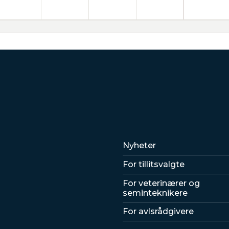
Lenker
Nyheter
For tillitsvalgte
For veterinærer og
seminteknikere
For avlsrådgivere