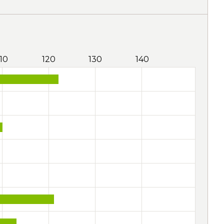
110
120
130
140