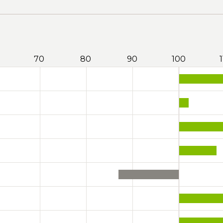
70
80
90
100