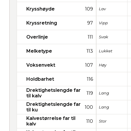
Krysshøyde
109
Lav
Kryssretning
97
Vipp
Overlinje
111
Svak
Melketype
113
Lukket
Voksenvekt
107
Høy
Holdbarhet
116
Drektighetslengde far
119
Lang
til kalv
Drektighetslengde far
100
Lang
til ku
Kalvestørrelse far til
110
Stor
kalv