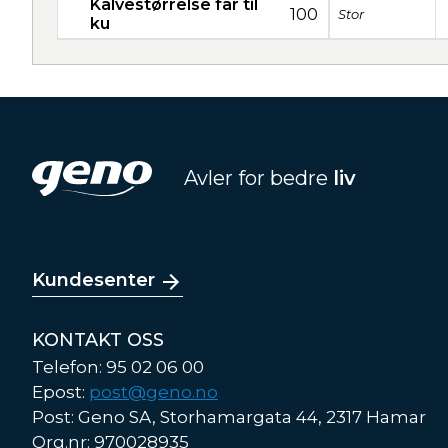
Kalvestørrelse far til
100
Stor
ku
Avler for bedre
liv
Kundesenter
KONTAKT OSS
Telefon: 95 02 06 00
Epost:
post@geno.no
Post: Geno SA, Storhamargata 44, 2317 Hamar
Org.nr: 970028935