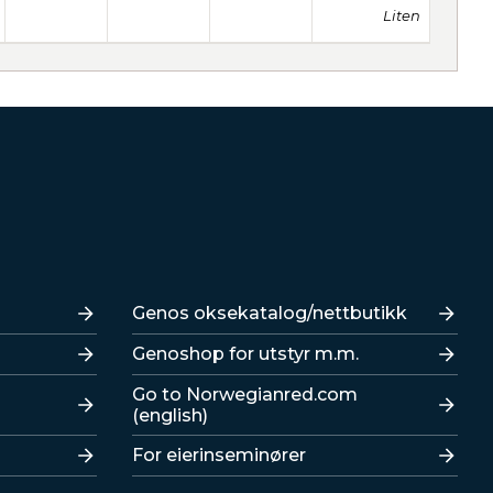
Liten
Lenker
Genos oksekatalog/nettbutikk
Genoshop for utstyr m.m.
Go to Norwegianred.com
(english)
For eierinseminører