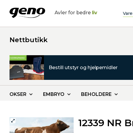
Avler for bedre
liv
Vare
Nettbutikk
Bestill utstyr og hjelpemidler
OKSER
EMBRYO
BEHOLDERE
12339 NR B