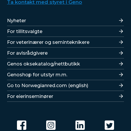
Ta kontakt med styret i Geno
Lenker
Nyheter
For tillitsvalgte
For veterinærer og seminteknikere
For avlsrådgivere
Lenker
Genos oksekatalog/nettbutikk
Genoshop for utstyr m.m.
Go to Norwegianred.com (english)
For eierinseminører