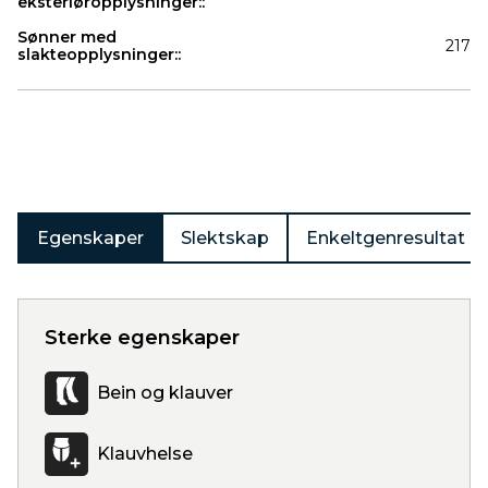
eksteriøropplysninger::
Sønner med
217
slakteopplysninger::
Produkter
Egenskaper
Slektskap
Enkeltgenresultat
Sterke egenskaper
Bein og klauver
Klauvhelse