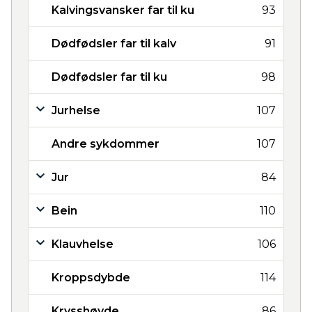
Kalvingsvansker far til ku
93
Dødfødsler far til kalv
91
Dødfødsler far til ku
98
Jurhelse
107
Andre sykdommer
107
Jur
84
Bein
110
Klauvhelse
106
Kroppsdybde
114
Krysshøyde
86