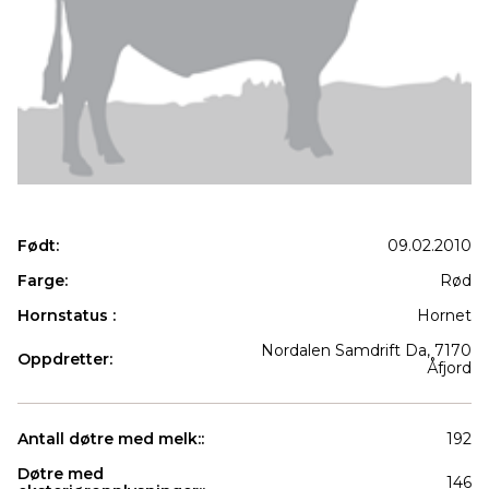
Født:
09.02.2010
Farge:
Rød
Hornstatus :
Hornet
Nordalen Samdrift Da, 7170
Oppdretter:
Åfjord
Antall døtre med melk::
192
Døtre med
146