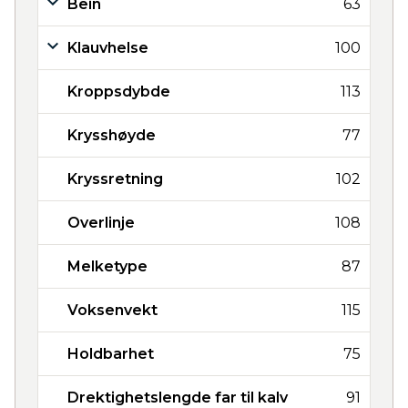
Bein
63
Klauvhelse
100
Kroppsdybde
113
Krysshøyde
77
Kryssretning
102
Overlinje
108
Melketype
87
Voksenvekt
115
Holdbarhet
75
Drektighetslengde far til kalv
91