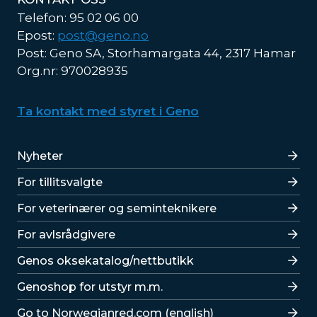
Telefon: 95 02 06 00
Epost:
post@geno.no
Post: Geno SA, Storhamargata 44, 2317 Hamar
Org.nr: 970028935
Ta kontakt med styret i Geno
Lenker
Nyheter
For tillitsvalgte
For veterinærer og seminteknikere
For avlsrådgivere
Lenker
Genos oksekatalog/nettbutikk
Genoshop for utstyr m.m.
Go to Norwegianred.com (english)