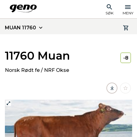
SØK
MENY
MUAN 11760
11760 Muan
-8
Norsk Rødt fe / NRF Okse