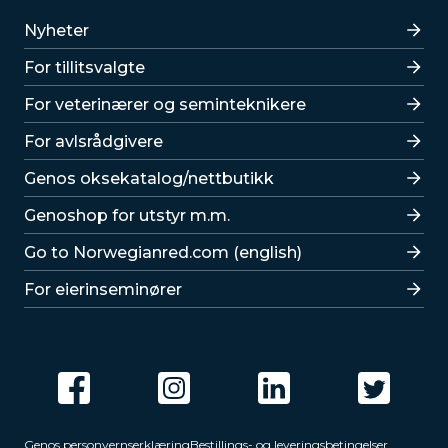
Lenker
Nyheter
For tillitsvalgte
For veterinærer og seminteknikere
For avlsrådgivere
Lenker
Genos oksekatalog/nettbutikk
Genoshop for utstyr m.m.
Go to Norwegianred.com (english)
For eierinseminører
Genos personvernserklæring
Bestillings- og leveringsbetingelser