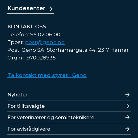
Kundesenter
KONTAKT OSS
Telefon: 95 02 06 00
Epost:
post@geno.no
Post: Geno SA, Storhamargata 44, 2317 Hamar
Org.nr: 970028935
Ta kontakt med styret i Geno
Lenker
Nyheter
For tillitsvalgte
For veterinærer og seminteknikere
For avlsrådgivere