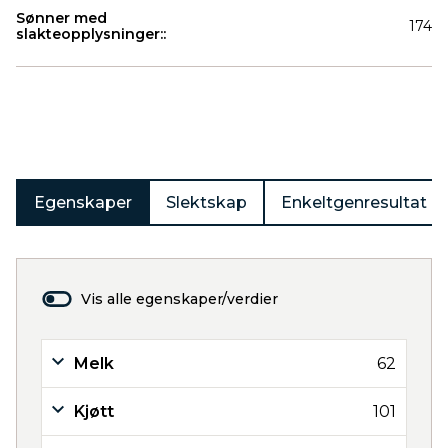
Sønner med
174
slakteopplysninger::
Produkter
Egenskaper
Slektskap
Enkeltgenresultat
Vis alle egenskaper/verdier
Melk
62
Kjøtt
101