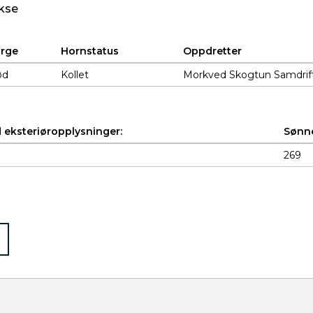
kse
arge
Hornstatus
Oppdretter
ød
Kollet
Morkved Skogtun Samdrift
 eksteriøropplysninger:
Sønne
269