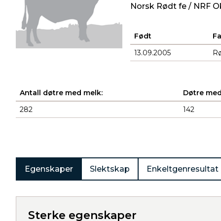
Norsk Rødt fe / NRF O
Født
F
13.09.2005
R
Antall døtre med melk:
Døtre med
282
142
Produkter
Egenskaper
Slektskap
Enkeltgenresultat
Sterke egenskaper