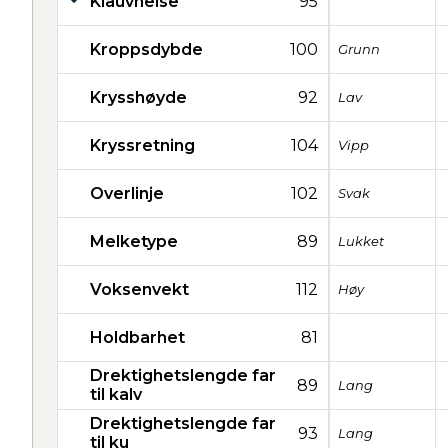
Klauvhelse
95
Kroppsdybde
100
Grunn
Krysshøyde
92
Lav
Kryssretning
104
Vipp
Overlinje
102
Svak
Melketype
89
Lukket
Voksenvekt
112
Høy
Holdbarhet
81
Drektighetslengde far
89
Lang
til kalv
Drektighetslengde far
93
Lang
til ku