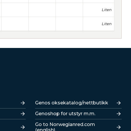
Liten
Liten
Lenker
Genos oksekatalog/nettbutikk
Genoshop for utstyr m.m.
Go to Norwegianred.com
(english)