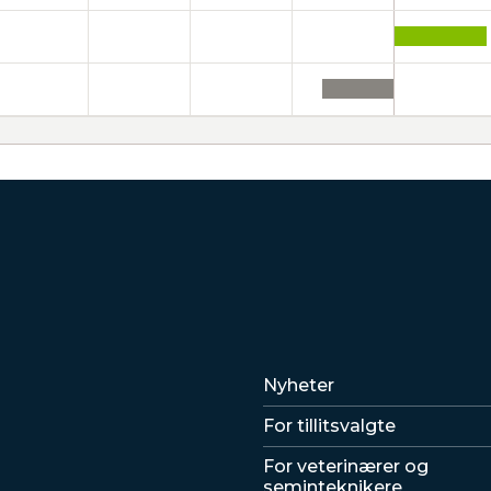
Lenker
Nyheter
For tillitsvalgte
For veterinærer og
seminteknikere