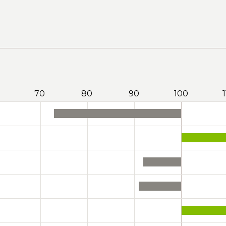
70
80
90
100