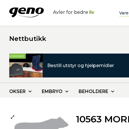
Avler for bedre
liv
Vare
Nettbutikk
Bestill utstyr og hjelpemidler
OKSER
EMBRYO
BEHOLDERE
10563 MO