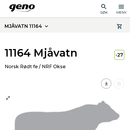
SØK
MENY
MJÅVATN 11164
11164 Mjåvatn
-27
Norsk Rødt fe / NRF Okse