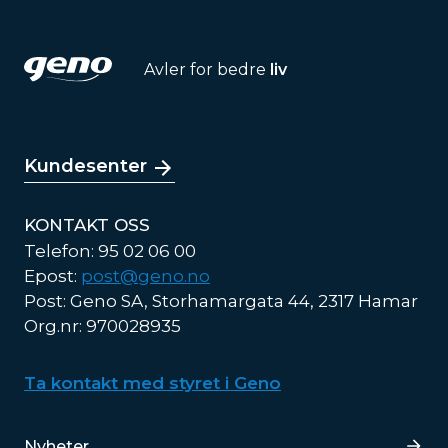
Avler for bedre
liv
Kundesenter
KONTAKT OSS
Telefon: 95 02 06 00
Epost:
post@geno.no
Post: Geno SA, Storhamargata 44, 2317 Hamar
Org.nr: 970028935
Ta kontakt med styret i Geno
Lenker
Nyheter