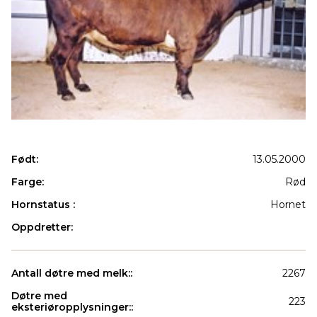
Født:
13.05.2000
Farge:
Rød
Hornstatus :
Hornet
Oppdretter:
Antall døtre med melk::
2267
Døtre med
223
eksteriøropplysninger::