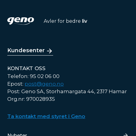
Avler for bedre
liv
Kundesenter
KONTAKT OSS
Telefon: 95 02 06 00
Epost:
post@geno.no
Post: Geno SA, Storhamargata 44, 2317 Hamar
Org.nr: 970028935
Ta kontakt med styret i Geno
Lenker
Nyheter