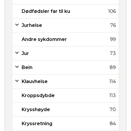
Dødfødsler far til ku
106
Jurhelse
76
Andre sykdommer
99
Jur
73
Bein
89
Klauvhelse
114
Kroppsdybde
113
Krysshøyde
70
Kryssretning
84