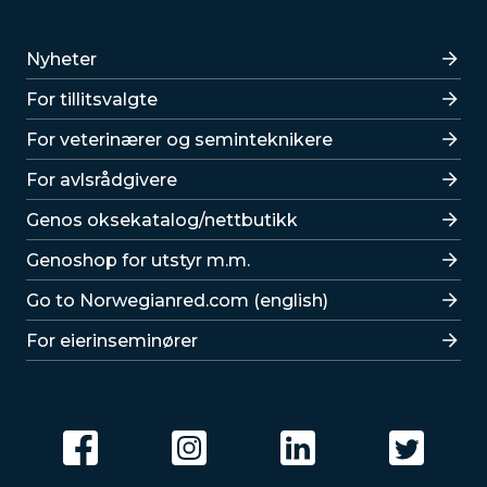
Lenker
Nyheter
For tillitsvalgte
For veterinærer og seminteknikere
For avlsrådgivere
Lenker
Genos oksekatalog/nettbutikk
Genoshop for utstyr m.m.
Go to Norwegianred.com (english)
For eierinseminører