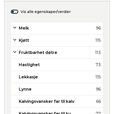
Vis alle egenskaper/verdier
Melk
96
Kjøtt
115
Fruktbarhet døtre
113
Hastighet
73
Lekkasje
115
Lynne
96
Kalvingsvansker far til kalv
66
Kalvingsvansker far til ku
77