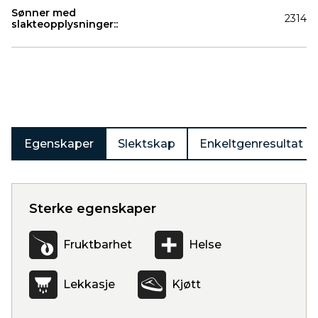
Sønner med
2314
slakteopplysninger::
Produkter
Egenskaper
Slektskap
Enkeltgenresultat
Sterke egenskaper
Fruktbarhet
Helse
Lekkasje
Kjøtt