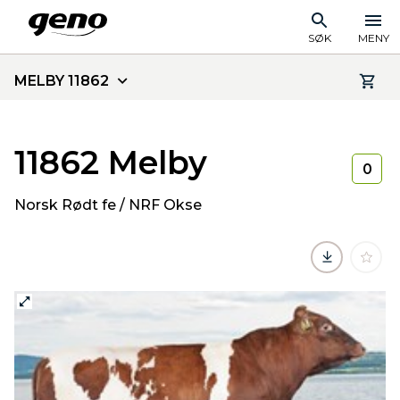
SØK
MENY
MELBY 11862
11862 Melby
0
Norsk Rødt fe / NRF Okse