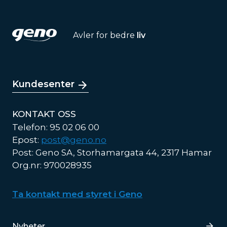
Avler for bedre
liv
Kundesenter
KONTAKT OSS
Telefon: 95 02 06 00
Epost:
post@geno.no
Post: Geno SA, Storhamargata 44, 2317 Hamar
Org.nr: 970028935
Ta kontakt med styret i Geno
Lenker
Nyheter