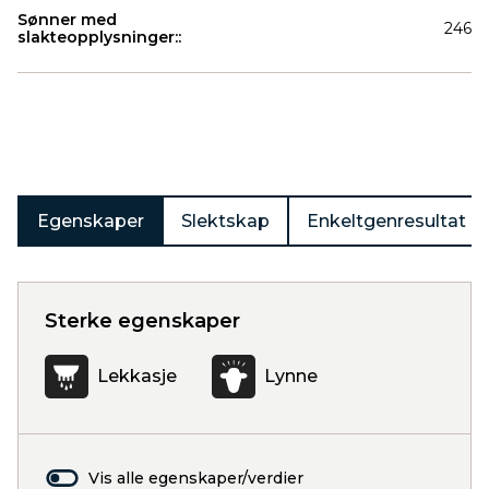
Sønner med
246
slakteopplysninger::
Produkter
Egenskaper
Slektskap
Enkeltgenresultat
Sterke egenskaper
Lekkasje
Lynne
Vis alle egenskaper/verdier