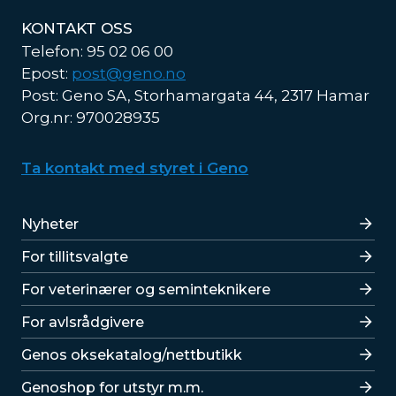
KONTAKT OSS
Telefon: 95 02 06 00
Epost:
post@geno.no
Post: Geno SA, Storhamargata 44, 2317 Hamar
Org.nr: 970028935
Ta kontakt med styret i Geno
Lenker
Nyheter
For tillitsvalgte
For veterinærer og seminteknikere
For avlsrådgivere
Lenker
Genos oksekatalog/nettbutikk
Genoshop for utstyr m.m.