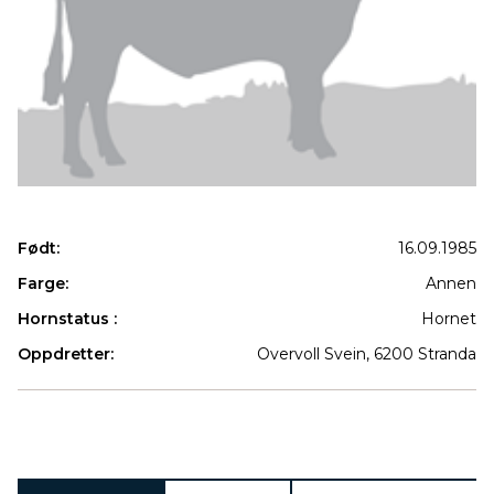
Født:
16.09.1985
Farge:
Annen
Hornstatus :
Hornet
Oppdretter:
Overvoll Svein, 6200 Stranda
Produkter