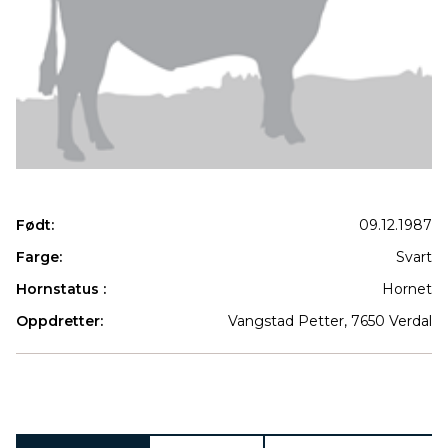
Født:
09.12.1987
Farge:
Svart
Hornstatus :
Hornet
Oppdretter:
Vangstad Petter, 7650 Verdal
Produkter