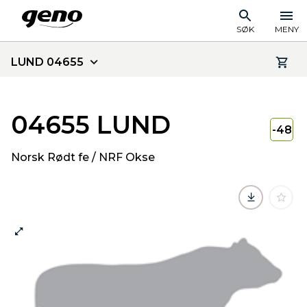
SØK
MENY
LUND 04655
04655 LUND
-48
Norsk Rødt fe / NRF Okse