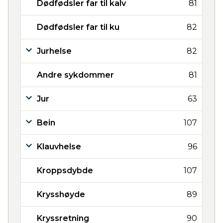
Dødfødsler far til kalv
81
Dødfødsler far til ku
82
Jurhelse
82
Andre sykdommer
81
Jur
63
Bein
107
Klauvhelse
96
Kroppsdybde
107
Krysshøyde
89
Kryssretning
90