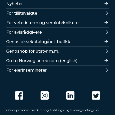
Lenker
Nyheter
For tillitsvalgte
For veterinærer og seminteknikere
For avlsrådgivere
Lenker
Genos oksekatalog/nettbutikk
Genoshop for utstyr m.m.
Go to Norwegianred.com (english)
For eierinseminører
Genos personvernserklæring
Bestillings- og leveringsbetingelser