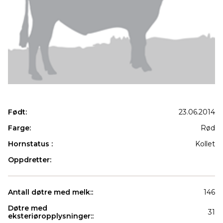
Født:
23.06.2014
Farge:
Rød
Hornstatus :
Kollet
Oppdretter:
Antall døtre med melk::
146
Døtre med
31
eksteriøropplysninger::