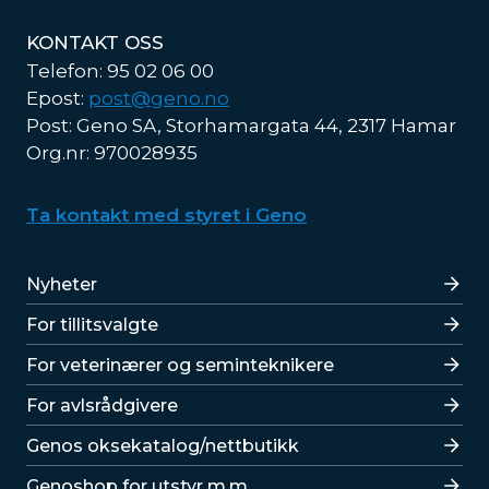
KONTAKT OSS
Telefon: 95 02 06 00
Epost:
post@geno.no
Post: Geno SA, Storhamargata 44, 2317 Hamar
Org.nr: 970028935
Ta kontakt med styret i Geno
Lenker
Nyheter
For tillitsvalgte
For veterinærer og seminteknikere
For avlsrådgivere
Lenker
Genos oksekatalog/nettbutikk
Genoshop for utstyr m.m.