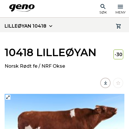
SØK
MENY
LILLEØYAN 10418
10418 LILLEØYAN
-30
Norsk Rødt fe / NRF Okse