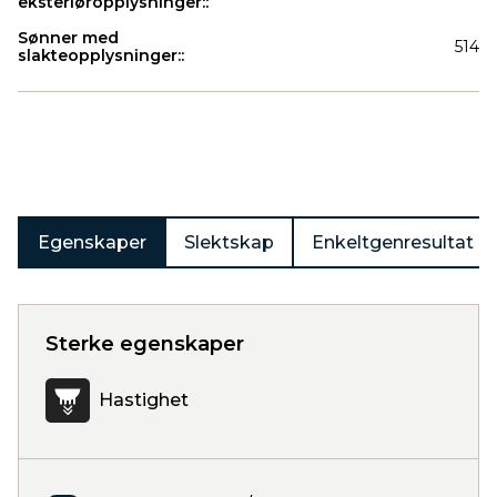
eksteriøropplysninger::
Sønner med
514
slakteopplysninger::
Produkter
Egenskaper
Slektskap
Enkeltgenresultat
Sterke egenskaper
Hastighet