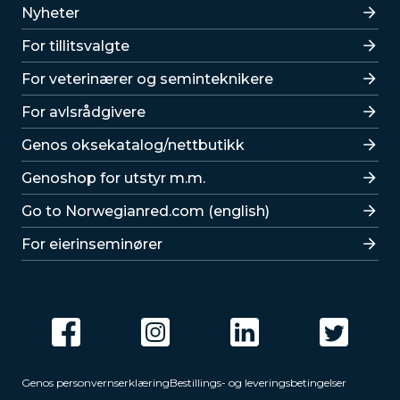
Lenker
Nyheter
For tillitsvalgte
For veterinærer og seminteknikere
For avlsrådgivere
Lenker
Genos oksekatalog/nettbutikk
Genoshop for utstyr m.m.
Go to Norwegianred.com (english)
For eierinseminører
Genos personvernserklæring
Bestillings- og leveringsbetingelser