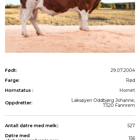
Født:
29.07.2004
Farge:
Rød
Hornstatus :
Hornet
Laksøyen Oddbjørg Johanne,
Oppdretter:
7320 Fannrem
Antall døtre med melk::
527
Døtre med
156