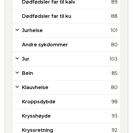
Dødfødsler far til kalv
89
Dødfødsler far til ku
88
Jurhelse
101
Andre sykdommer
80
Jur
103
Bein
85
Klauvhelse
80
Kroppsdybde
98
Krysshøyde
93
Kryssretning
92