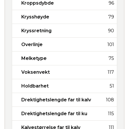
Kroppsdybde
96
Krysshøyde
79
Kryssretning
90
Overlinje
101
Melketype
75
Voksenvekt
117
Holdbarhet
51
Drektighetslengde far til kalv
108
Drektighetslengde far til ku
115
Kalvestørrelse far til kalv
111