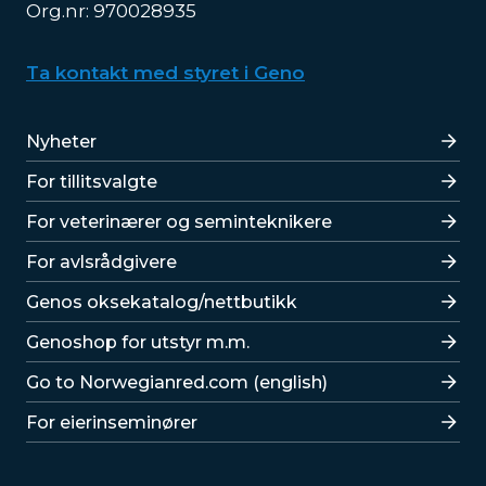
Org.nr: 970028935
Ta kontakt med styret i Geno
Lenker
Nyheter
For tillitsvalgte
For veterinærer og seminteknikere
For avlsrådgivere
Lenker
Genos oksekatalog/nettbutikk
Genoshop for utstyr m.m.
Go to Norwegianred.com (english)
For eierinseminører