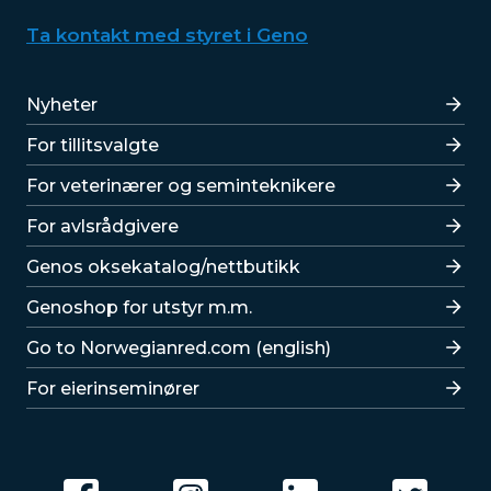
Ta kontakt med styret i Geno
Lenker
Nyheter
For tillitsvalgte
For veterinærer og seminteknikere
For avlsrådgivere
Lenker
Genos oksekatalog/nettbutikk
Genoshop for utstyr m.m.
Go to Norwegianred.com (english)
For eierinseminører