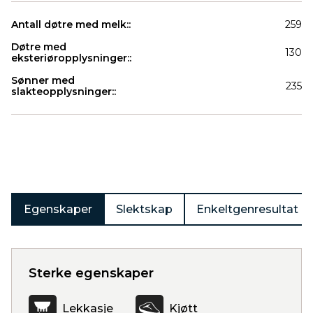
Antall døtre med melk::
259
Døtre med
130
eksteriøropplysninger::
Sønner med
235
slakteopplysninger::
Produkter
Egenskaper
Slektskap
Enkeltgenresultat
Sterke egenskaper
Lekkasje
Kjøtt